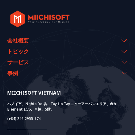
会社概要
会社概要
トピック
代表のメッセージ
イベント & ウェビナー
サービス
沿革
資料室
AI CO-CREATION
事例
経営理念
ブログ
GROWTH LAB
Dify導入支援
事例紹介
価値観
ニュース
AI+ SOLUTIONS
AI PoC開発
Core Lab
MIICHISOFT VIETNAM
実績
FAQ
VIETNAM BRIDGE
System Lab
AI+ Products
お客様の声
ハノイ市、Nghia Do 坊、Tay Ho Tayニューアーバンエリア、6th
Element ビル、M棟、5階。
Power Lab
BOTモデル
AI+ Package
Meet AI+
(+84) 246-2955-974
Cloud Lab
法人設立支援
AIDO
Multi-Agent Package
Doc AI+
Camera AI Package