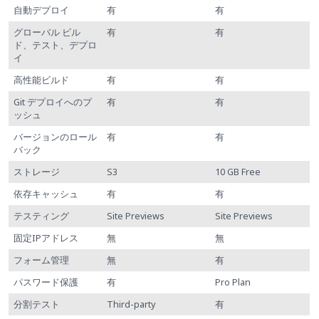
自動デプロイ
有
有
グローバル ビル
有
有
ド、テスト、デプロ
イ
高性能ビルド
有
有
Git デプロイへのプ
有
有
ッシュ
バージョンのロール
有
有
バック
ストレージ
S3
10 GB Free
依存キャッシュ
有
有
テスティング
Site Previews
Site Previews
固定IPアドレス
無
無
フォーム管理
無
有
パスワード保護
有
Pro Plan
分割テスト
Third-party
有