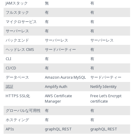
JAMスタック
無
有
フルスタック
有
有
マイクロサービス
有
有
サーバーレス
有
有
バックエンド
サーバーレス
サーバーレス
ヘッドレス CMS
サードパーティー
有
CLI
有
有
CI/CD
有
有
データベース
Amazon Aurora MySQL
サードパーティー
認証
Amplify Auth
Netlify Identity
HTTPS SSL化
AWS Certificate
Free Let’s Encrypt
Manager
certificate
グローバルな可用性
有
有
ホスティング
有
有
APIs
graphQL, REST
graphQL, REST