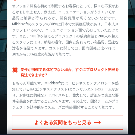
オフショア開発を初めて利用するお客様にとって、様々な不安があ
るかもしれません。例えば、コミュニケーションがうまくいくか、
品質と納期が守られるか、開発費用が高くないかなどです。
Miichisoftのスタッフの30%は日本での実務経験があり、日本人ス
タッフもいるので、コミュニケーション面で安心していただけま
す。また、100件を超えるプロジェクトの成功実績と200人を超え
るスタッフにより、納期の遵守、国内と変わらない高品質、迅速な
対応を保証できます。コストに関しては、国内開発と比べれば、
30%から50%程度の削減が可能です。
要件が明確で具体的でない場合、すぐにプロジェクト開発を
発注できますか?
もちろん可能です。Miichisoftには、ビジネスとテクノロジーを熟
知しているBA(ビジネスアナリスト)とコンサルタントのチームがお
り、お客様に的確なアドバイスをし、協力して、詳細かつ完全な要
件定義書を作成することができます。その上で、開発チームがプロ
ジェクトを効率的かつスムーズに構築·開発することが可能です。
よくある質問をもっと見る