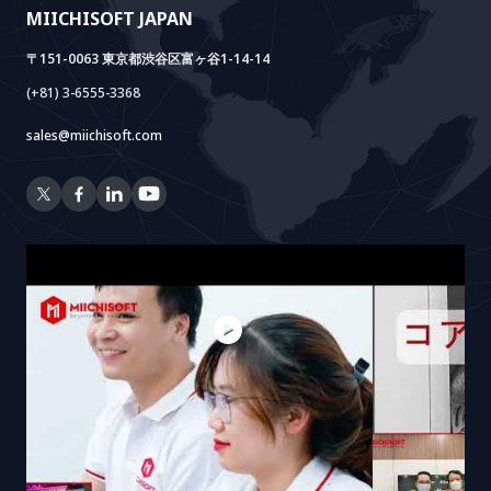
MIICHISOFT JAPAN
RAG Package
〒151-0063 東京都渋谷区富ヶ谷1-14-14
(+81) 3-6555-3368
sales@miichisoft.com