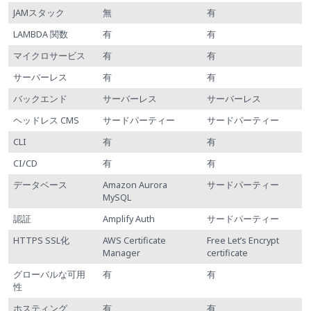
JAMスタック
無
有
LAMBDA 関数
有
有
マイクロサービス
有
有
サーバーレス
有
有
バックエンド
サーバーレス
サーバーレス
ヘッドレス CMS
サードパーティー
サードパーティー
CLI
有
有
CI/CD
有
有
データベース
Amazon Aurora
サードパーティー
MySQL
認証
Amplify Auth
サードパーティー
HTTPS SSL化
AWS Certificate
Free Let’s Encrypt
Manager
certificate
グローバルな可用
有
有
性
ホスティング
有
有