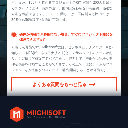
す。また、100件を超えるプロジェクトの成功実績と200人を超え
るスタッフにより、納期の遵守、国内と変わらない高品質、迅速な
対応を保証できます。コストに関しては、国内開発と比べれば、
30%から50%程度の削減が可能です。
要件が明確で具体的でない場合、すぐにプロジェクト開発を
発注できますか?
もちろん可能です。Miichisoftには、ビジネスとテクノロジーを熟
知しているBA(ビジネスアナリスト)とコンサルタントのチームがお
り、お客様に的確なアドバイスをし、協力して、詳細かつ完全な要
件定義書を作成することができます。その上で、開発チームがプロ
ジェクトを効率的かつスムーズに構築·開発することが可能です。
よくある質問をもっと見る