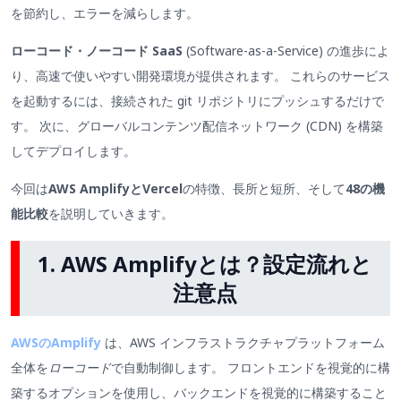
を節約し、エラーを減らします。
ローコード・ノーコード SaaS
(Software-as-a-Service) の進歩によ
り、高速で使いやすい開発環境が提供されます。 これらのサービス
を起動するには、接続された git リポジトリにプッシュするだけで
す。 次に、グローバルコンテンツ配信ネットワーク (CDN) を構築
してデプロイします。
今回は
AWS AmplifyとVercel
の特徴、長所と短所、そして
48の機
能比較
を説明していきます。
1. AWS Amplifyとは？設定流れと
注意点
AWSのAmplify
は、AWS インフラストラクチャプラットフォーム
全体を
ローコード
で自動制御します。 フロントエンドを視覚的に構
築するオプションを使用し、バックエンドを視覚的に構築すること