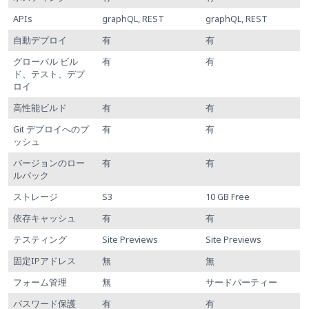
APIs
graphQL, REST
graphQL, REST
自動デプロイ
有
有
グローバル ビル
有
有
ド、テスト、デプ
ロイ
高性能ビルド
有
有
Git デプロイへのプ
有
有
ッシュ
バージョンのロー
有
有
ルバック
ストレージ
S3
10 GB Free
依存キャッシュ
有
有
テスティング
Site Previews
Site Previews
固定IPアドレス
無
無
フォーム管理
無
サードパーティー
パスワード保護
有
有