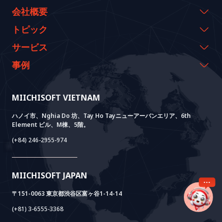
会社概要
会社概要
トピック
代表のメッセージ
イベント & ウェビナー
サービス
沿革
資料室
AI CO-CREATION
事例
経営理念
ブログ
GROWTH LAB
Dify導入支援
事例紹介
価値観
ニュース
AI+ SOLUTIONS
AI PoC開発
Core Lab
MIICHISOFT VIETNAM
実績
FAQ
VIETNAM BRIDGE
System Lab
AI+ Products
お客様の声
ハノイ市、Nghia Do 坊、Tay Ho Tayニューアーバンエリア、6th
Element ビル、M棟、5階。
Power Lab
BOTモデル
AI+ Package
Meet AI+
(+84) 246-2955-974
Cloud Lab
法人設立支援
AIDO
Multi-Agent Package
Doc AI+
Camera AI Package
MIICHISOFT JAPAN
RAG Package
〒151-0063 東京都渋谷区富ヶ谷1-14-14
(+81) 3-6555-3368