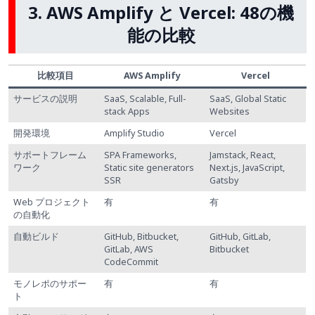
3. AWS Amplify と Vercel: 48の機
能の比較
比較項目
AWS Amplify
Vercel
サービスの説明
SaaS, Scalable, Full-
SaaS, Global Static
stack Apps
Websites
開発環境
Amplify Studio
Vercel
サポートフレーム
SPA Frameworks,
Jamstack, React,
ワーク
Static site generators
Next.js, JavaScript,
SSR
Gatsby
Web プロジェクト
有
有
の自動化
自動ビルド
GitHub, Bitbucket,
GitHub, GitLab,
GitLab, AWS
Bitbucket
CodeCommit
モノレポのサポー
有
有
ト