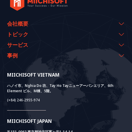
会社概要
会社概要
トピック
代表のメッセージ
イベント & ウェビナー
サービス
沿革
資料室
AI CO-CREATION
事例
経営理念
ブログ
GROWTH LAB
Dify導入支援
事例紹介
価値観
ニュース
AI+ SOLUTIONS
AI PoC開発
Core Lab
MIICHISOFT VIETNAM
実績
FAQ
VIETNAM BRIDGE
System Lab
AI+ Products
お客様の声
ハノイ市、Nghia Do 坊、Tay Ho Tayニューアーバンエリア、6th
Element ビル、M棟、5階。
Power Lab
BOTモデル
AI+ Package
Meet AI+
(+84) 246-2955-974
Cloud Lab
法人設立支援
AIDO
Multi-Agent Package
Doc AI+
Camera AI Package
MIICHISOFT JAPAN
RAG Package
〒151-0063 東京都渋谷区富ヶ谷1-14-14