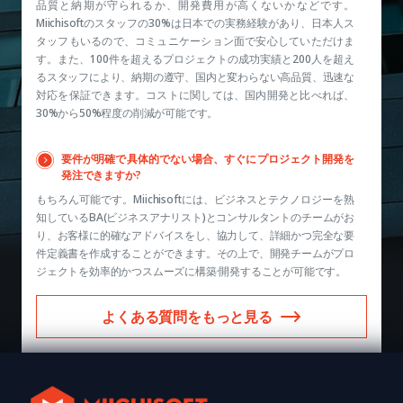
品質と納期が守られるか、開発費用が高くないかなどです。
Miichisoftのスタッフの30%は日本での実務経験があり、日本人ス
タッフもいるので、コミュニケーション面で安心していただけま
す。また、100件を超えるプロジェクトの成功実績と200人を超え
るスタッフにより、納期の遵守、国内と変わらない高品質、迅速な
対応を保証できます。コストに関しては、国内開発と比べれば、
30%から50%程度の削減が可能です。
要件が明確で具体的でない場合、すぐにプロジェクト開発を
発注できますか?
もちろん可能です。Miichisoftには、ビジネスとテクノロジーを熟
知しているBA(ビジネスアナリスト)とコンサルタントのチームがお
り、お客様に的確なアドバイスをし、協力して、詳細かつ完全な要
件定義書を作成することができます。その上で、開発チームがプロ
ジェクトを効率的かつスムーズに構築·開発することが可能です。
よくある質問をもっと見る