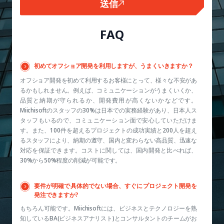
送信
FAQ
初めてオフショア開発を利用しますが、うまくいきますか？
オフショア開発を初めて利用するお客様にとって、様々な不安があ
るかもしれません。例えば、コミュニケーションがうまくいくか、
品質と納期が守られるか、開発費用が高くないかなどです。
Miichisoftのスタッフの30%は日本での実務経験があり、日本人ス
タッフもいるので、コミュニケーション面で安心していただけま
す。また、100件を超えるプロジェクトの成功実績と200人を超え
るスタッフにより、納期の遵守、国内と変わらない高品質、迅速な
対応を保証できます。コストに関しては、国内開発と比べれば、
30%から50%程度の削減が可能です。
要件が明確で具体的でない場合、すぐにプロジェクト開発を
発注できますか?
もちろん可能です。Miichisoftには、ビジネスとテクノロジーを熟
知しているBA(ビジネスアナリスト)とコンサルタントのチームがお