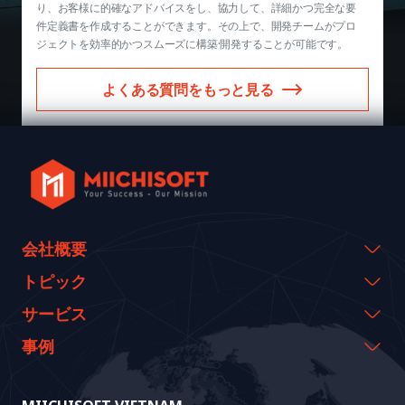
り、お客様に的確なアドバイスをし、協力して、詳細かつ完全な要
件定義書を作成することができます。その上で、開発チームがプロ
ジェクトを効率的かつスムーズに構築·開発することが可能です。
よくある質問をもっと見る
会社概要
会社概要
トピック
代表のメッセージ
イベント & ウェビナー
サービス
沿革
資料室
AI CO-CREATION
事例
経営理念
ブログ
GROWTH LAB
Dify導入支援
事例紹介
価値観
ニュース
AI+ SOLUTIONS
AI PoC開発
Core Lab