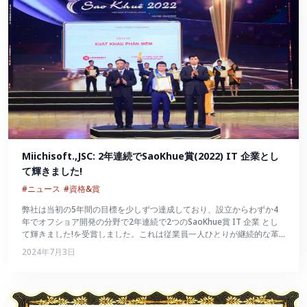
Miichisoft.,JSC: 2年連続でSaoKhue賞(2022) IT 企業とし
て輝きました!
#ニュース
#資格&賞
弊社は当初の5年間の目標を少しずつ達成しており、設立からわずか4
年でオフショア開発の分野で2年連続で2つのSaoKhue賞 IT 企業 とし
て輝きました!を受賞しました。これは従業員一人ひとりが継続的な革
新を続け、数々の試練を切り抜けて大きく成長したことの証でもあるで
2024年7月3日
しょう。