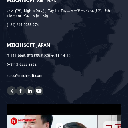
MIICHISOFT VIETNAM
実績
FAQ
VIETNAM BRIDGE
System Lab
AI+ Products
お客様の声
ハノイ市、Nghia Do 坊、Tay Ho Tayニューアーバンエリア、6th
Element ビル、M棟、5階。
Power Lab
BOTモデル
AI+ Package
Meet AI+
(+84) 246-2955-974
Cloud Lab
法人設立支援
AIDO
Multi-Agent Package
Doc AI+
Camera AI Package
MIICHISOFT JAPAN
RAG Package
〒151-0063 東京都渋谷区富ヶ谷1-14-14
(+81) 3-6555-3368
sales@miichisoft.com