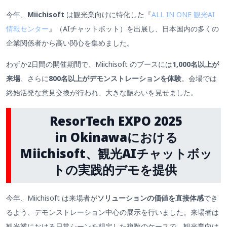
今年、
Miichisoft
は観光業向けに特化した『
ALL IN ONE 観光AI
情報センター
』（AIチャットボット）を出展し、日本国内の多くの
企業関係者から高い関心を集めました。
わずか2日間の開催期間で、Miichisoft のブースには
1,000名以上が
来場
、さらに
800名以上がデモンストレーションを体験
。会場では
終始活発な意見交換が行われ、大きな賑わいを見せました。
ResorTech EXPO 2025
in Okinawaにおける
Miichisoft、観光AIチャットボッ
トの実践的デモを提供
今年、Miichisoft は来場者が
ソリューションの価値を直接体感
でき
るよう、デモンストレーション中心の展示を行いました。来場者は
観光業における日常シーンを想定した複数のケースで、観光業向け