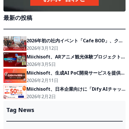
最新の投稿
2026年初の社内イベント「Cafe BOD」、クラ
イアントの『Growth Partner』を目指して
2026年3月12日
Miichisoft、ARアニメ観光体験プロジェクト
「沖縄2Go！」の開発に参画
2026年3月5日
Miichisoft、生成AI PoC開発サービスを提供開
始。アイデアを2〜4週間で実現可能なプロトタ
2026年2月11日
イプに。
Miichisoft、日本企業向けに「Dify AIチャッ
トボット」導入支援プランを50％割引で提供。
2026年2月2日
先着10社限定！
Tag News