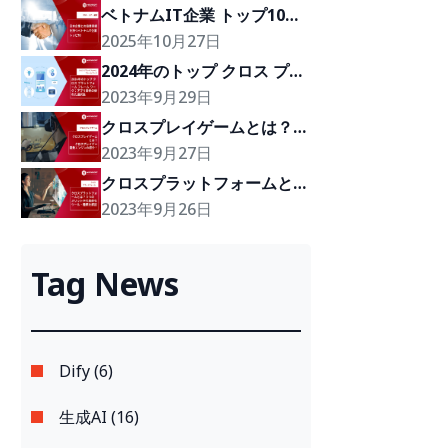
ベトナムIT企業 トップ10｜
日本企業との協業実績を持つ
2025年10月27日
注目企業
2024年のトップ クロス プラ
ットフォーム フレーム ワー
2023年9月29日
ク：アプリ開発の優れた選択
クロスプレイゲームとは？ク
肢
ロスプレイゲーム開発エンジ
2023年9月27日
ンの紹介！
クロスプラットフォームと
は？3つのメリットや代表的
2023年9月26日
なフレームワーク・種類を開
発
Tag News
Dify (6)
生成AI (16)