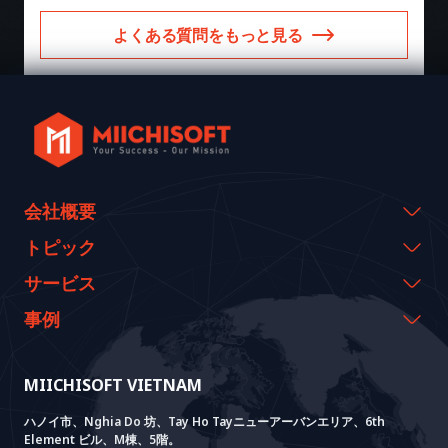
よくある質問をもっと見る
会社概要
会社概要
トピック
代表のメッセージ
イベント & ウェビナー
サービス
沿革
資料室
AI CO-CREATION
事例
経営理念
ブログ
GROWTH LAB
Dify導入支援
事例紹介
価値観
ニュース
AI+ SOLUTIONS
AI PoC開発
Core Lab
MIICHISOFT VIETNAM
実績
FAQ
VIETNAM BRIDGE
System Lab
AI+ Products
お客様の声
ハノイ市、Nghia Do 坊、Tay Ho Tayニューアーバンエリア、6th
Element ビル、M棟、5階。
Power Lab
BOTモデル
AI+ Package