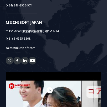
Meet AI+
(+84) 246-2955-974
Cloud Lab
法人設立支援
AIDO
Multi-Agent Package
Doc AI+
Camera AI Package
MIICHISOFT JAPAN
RAG Package
〒151-0063 東京都渋谷区富ヶ谷1-14-14
(+81) 3-6555-3368
sales@miichisoft.com