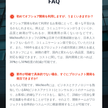
FAQ
初めてオフショア開発を利用しますが、うまくいきますか？
オフショア開発を初めて利用するお客様にとって、様々な不安があ
るかもしれません。例えば、コミュニケーションがうまくいくか、
品質と納期が守られるか、開発費用が高くないかなどです。
Miichisoftのスタッフの30%は日本での実務経験があり、日本人ス
タッフもいるので、コミュニケーション面で安心していただけま
す。また、100件を超えるプロジェクトの成功実績と200人を超え
るスタッフにより、納期の遵守、国内と変わらない高品質、迅速な
対応を保証できます。コストに関しては、国内開発と比べれば、
30%から50%程度の削減が可能です。
要件が明確で具体的でない場合、すぐにプロジェクト開発を
発注できますか?
もちろん可能です。Miichisoftには、ビジネスとテクノロジーを熟
知しているBA(ビジネスアナリスト)とコンサルタントのチームがお
り、お客様に的確なアドバイスをし、協力して、詳細かつ完全な要
件定義書を作成することができます。その上で、開発チームがプロ
ジェクトを効率的かつスムーズに構築·開発することが可能です。