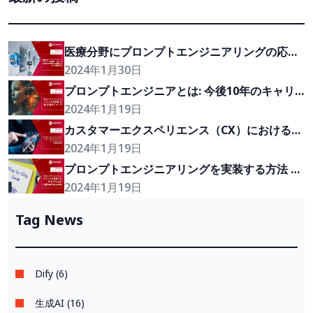
医療分野にプロンプトエンジニアリングの応
用・人間とAIの相互作用改善する具体的な10つ
2024年1月30日
の推奨事項
プロンプトエンジニアとは: 今後10年のキャリ
ア
2024年1月19日
カスタマーエクスペリエンス（CX）におけるプ
ロンプトエンジニアリングの潜在的価値
2024年1月19日
プロンプトエンジニアリングを実装する方法 | 
Prompt Engineering Guide
2024年1月19日
Tag News
Dify (6)
生成AI (16)