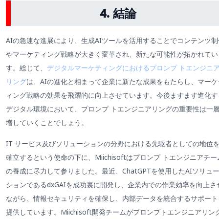
4. 結論
AIの急速な進展により、生成AIツールを活用することでコンテンツ制
やマーケティング戦略が大きく変革され、新たな可能性が拓かれてい
す。総じて、
デジタルマーケティングにおけるプロンプ トエンジニ
リング
は、AIの進化と相まって企業に新たな成果をもたらし、マーケ
ィング戦略の効果を飛躍的に向上させています。今後ますます進化す
デジタル環境において、プロンプ トエンジニアリングの重要性は一
増していくことでしょう。
IT サービス及びソリューションの分野における先駆者としての地位
確立するという使命の下に、Miichisoftはプロンプ トエンジニアチー
の養成に尽力して参りました。最近、ChatGPTを使用したAIソリュ
ションであるdxGAIを成功裏に開発し、企業内での作業効率を向上さ
ながら、情報セキュリティを確保し、内部データを統合するサポート
提供しています。Miichisoft開発チームがプロンプトエンジニアリン