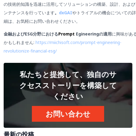
の技術的知識を迅速に活用してソリューションの構築、設計、および
ンテナンスを行っています
。
dxGAI
やトライアルの機会についての詳
細は、お気軽にお問い合わせください。
金融およびESG分野における
Prompt
Egineeringの適用
に興味があ
かもしれません:
https://miichisoft.com/prompt-engineering-
revolutionize-financial-esg/
私たちと提携して、独自のサ
クセスストーリーを構築して
ください
お問い合わせ
最新の投稿