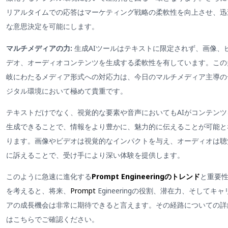
リアルタイムでの応答はマーケティング戦略の柔軟性を向上させ、迅
な意思決定を可能にします。
マルチメディアの力:
生成AIツールはテキストに限定されず、画像、
デオ、オーディオコンテンツを生成する柔軟性を有しています。この
岐にわたるメディア形式への対応力は、今日のマルチメディア主導の
ジタル環境において極めて貴重です。
テキストだけでなく、視覚的な要素や音声においてもAIがコンテンツ
生成できることで、情報をより豊かに、魅力的に伝えることが可能と
ります。画像やビデオは視覚的なインパクトを与え、オーディオは聴
に訴えることで、受け手により深い体験を提供します。
このように急速に進化する
Prompt Engineeringのトレンド
と重要
を考えると、将来、
Prompt
Egineeringの役割、潜在力、そしてキャ
アの成長機会は非常に期待できると言えます。その経路についての詳
はこちらでご確認ください。