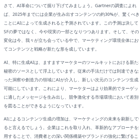
さて、AI革命について掘り下げてみましょう。Gartnerの調査によれ
ば、2025年までには企業が生み出すコンテンツの約30%が、驚くべ
ことにAIによって生成されると予測されています。この予測は決して
SFの夢ではなく、今や現実の一部となりつつあります。そして、その
変化は今、我々が立ち会っている中で、マーケティング環境全体にお
てコンテンツと戦略が新たな形を成しています。
AI、特に生成AIは、ますますマーケターのツールキットにおける新た
秘密のソースとして浮上しています。従来の手法だけでは到達できな
った洞察や創造力の領域にAIが介入し、新しい次元のコンテンツ生成
可能にしています。これにより、マーケターはより効果的でターゲッ
に適したメッセージを生み出し、競争激化する市場環境において差別
を図ることができるようになっています。
AIによるコンテンツ生成の増加は、マーケティングの未来を刷新して
ると言えるでしょう。企業はこれを取り入れ、革新的なアプローチを
用することで、消費者との深い関係構築やブランドの強化に繋げるこ