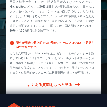
品質と納期が守られるか、開発費用が高くないかなどです。
Miichisoftのスタッフの30%は日本での実務経験があり、日本人ス
タッフもいるので、コミュニケーション面で安心していただけま
す。また、100件を超えるプロジェクトの成功実績と200人を超え
るスタッフにより、納期の遵守、国内と変わらない高品質、迅速な
対応を保証できます。コストに関しては、国内開発と比べれば、
30%から50%程度の削減が可能です。
要件が明確で具体的でない場合、すぐにプロジェクト開発を
発注できますか?
もちろん可能です。Miichisoftには、ビジネスとテクノロジーを熟
知しているBA(ビジネスアナリスト)とコンサルタントのチームがお
り、お客様に的確なアドバイスをし、協力して、詳細かつ完全な要
件定義書を作成することができます。その上で、開発チームがプロ
ジェクトを効率的かつスムーズに構築·開発することが可能です。
よくある質問をもっと見る