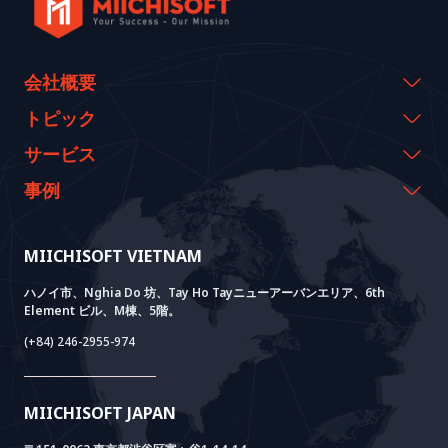
会社概要
会社概要
トピック
代表のメッセージ
イベント & ウェビナー
サービス
沿革
資料室
AI CO-CREATION
事例
経営理念
ブログ
GROWTH LAB
Dify導入支援
事例紹介
価値観
ニュース
AI+ SOLUTIONS
AI PoC開発
Core Lab
MIICHISOFT VIETNAM
実績
FAQ
VIETNAM BRIDGE
System Lab
AI+ Products
お客様の声
ハノイ市、Nghia Do 坊、Tay Ho Tayニューアーバンエリア、6th
Element ビル、M棟、5階。
Power Lab
BOTモデル
AI+ Package
Meet AI+
(+84) 246-2955-974
Cloud Lab
法人設立支援
AIDO
Multi-Agent Package
Doc AI+
Camera AI Package
MIICHISOFT JAPAN
RAG Package