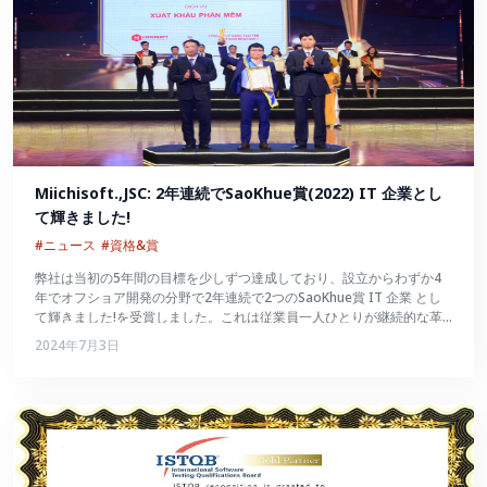
Miichisoft.,JSC: 2年連続でSaoKhue賞(2022) IT 企業とし
て輝きました!
#ニュース
#資格&賞
弊社は当初の5年間の目標を少しずつ達成しており、設立からわずか4
年でオフショア開発の分野で2年連続で2つのSaoKhue賞 IT 企業 とし
て輝きました!を受賞しました。これは従業員一人ひとりが継続的な革
新を続け、数々の試練を切り抜けて大きく成長したことの証でもあるで
2024年7月3日
しょう。