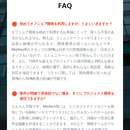
FAQ
初めてオフショア開発を利用しますが、うまくいきますか？
オフショア開発を初めて利用するお客様にとって、様々な不安があ
るかもしれません。例えば、コミュニケーションがうまくいくか、
品質と納期が守られるか、開発費用が高くないかなどです。
Miichisoftのスタッフの30%は日本での実務経験があり、日本人ス
タッフもいるので、コミュニケーション面で安心していただけま
す。また、100件を超えるプロジェクトの成功実績と200人を超え
るスタッフにより、納期の遵守、国内と変わらない高品質、迅速な
対応を保証できます。コストに関しては、国内開発と比べれば、
30%から50%程度の削減が可能です。
要件が明確で具体的でない場合、すぐにプロジェクト開発を
発注できますか?
もちろん可能です。Miichisoftには、ビジネスとテクノロジーを熟
知しているBA(ビジネスアナリスト)とコンサルタントのチームがお
り、お客様に的確なアドバイスをし、協力して、詳細かつ完全な要
件定義書を作成することができます。その上で、開発チームがプロ
ジェクトを効率的かつスムーズに構築·開発することが可能です。