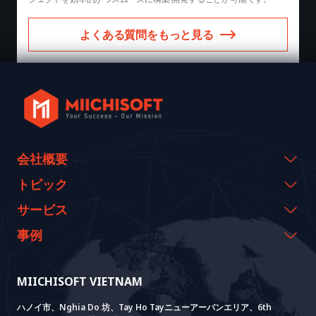
よくある質問をもっと見る
会社概要
会社概要
トピック
代表のメッセージ
イベント & ウェビナー
サービス
沿革
資料室
AI CO-CREATION
事例
経営理念
ブログ
GROWTH LAB
Dify導入支援
事例紹介
価値観
ニュース
AI+ SOLUTIONS
AI PoC開発
Core Lab
MIICHISOFT VIETNAM
実績
FAQ
VIETNAM BRIDGE
System Lab
AI+ Products
お客様の声
ハノイ市、Nghia Do 坊、Tay Ho Tayニューアーバンエリア、6th