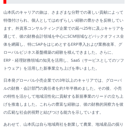
山本氏のキャリアの旅は、さまざまな分野での著しい貢献によって
特徴付けられ、個人としてはめずらしい経験の豊かさを反映してい
ます。外資系コンサルティング企業での延べ25年に及ぶキャリアを
通じて、彼の財務会計領域を中心にSCM領域などバックオフィス全
体を網羅し、特にSAPをはじめとするERP導入および業務改革、グ
ローバルビジネス基盤構築の経験を積んできました。さらに、
ERP・経理財務領域の知見を活用し、SaaS（サービスとしてのソフ
トウェア）を活用した新事業立ち上げを率いました。
日本発グローバル小売企業での3年以上のキャリアでは、グローバ
ルの財務・会計部門の責任者を約1年半務めました。その後、小売
の特性を活かして地域活性化に貢献する新規事業のリードの立ち上
げを推進しました。これらの豊富な経験は、彼の財務的洞察力を彼
の広範な社会的視野と結びつける能力を示しています。
あわせて、山本氏は自ら地域商社を創業して農業、地域産品の掘り