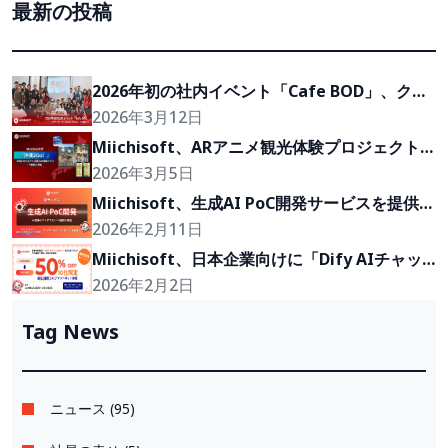
最新の投稿
2026年初の社内イベント「Cafe BOD」、クラ
イアントの『Growth Partner』を目指して
2026年3月12日
Miichisoft、ARアニメ観光体験プロジェクト
「沖縄2Go！」の開発に参画
2026年3月5日
Miichisoft、生成AI PoC開発サービスを提供開
始。アイデアを2〜4週間で実現可能なプロトタ
2026年2月11日
イプに。
Miichisoft、日本企業向けに「Dify AIチャッ
トボット」導入支援プランを50％割引で提供。
2026年2月2日
先着10社限定！
Tag News
ニュース (95)