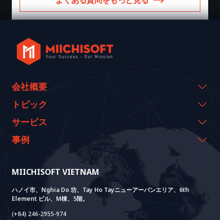
会社概要
会社概要
トピック
代表のメッセージ
イベント & ウェビナー
サービス
沿革
資料室
AI CO-CREATION
事例
経営理念
ブログ
GROWTH LAB
Dify導入支援
事例紹介
価値観
ニュース
AI+ SOLUTIONS
AI PoC開発
Core Lab
MIICHISOFT VIETNAM
実績
FAQ
VIETNAM BRIDGE
System Lab
AI+ Products
お客様の声
ハノイ市、Nghia Do 坊、Tay Ho Tayニューアーバンエリア、6th
Element ビル、M棟、5階。
Power Lab
BOTモデル
AI+ Package
Meet AI+
(+84) 246-2955-974
Cloud Lab
法人設立支援
AIDO
Multi-Agent Package