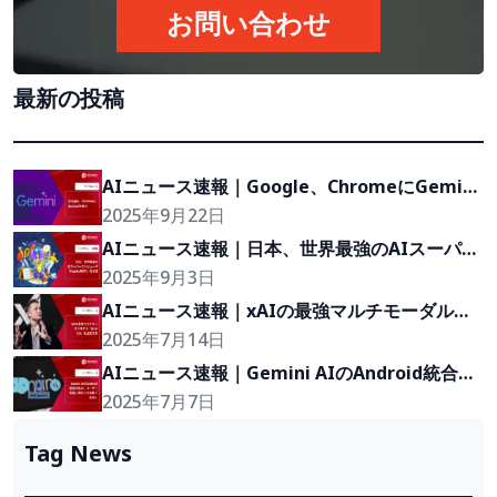
お問い合わせ
最新の投稿
AIニュース速報｜Google、ChromeにGemini
を統合
2025年9月22日
AIニュース速報｜日本、世界最強のAIスーパー
コンピュータ「FugakuNEXT」を発表
2025年9月3日
AIニュース速報｜xAIの最強マルチモーダルモ
デル「Grok 4.0」を正式発表
2025年7月14日
AIニュース速報｜Gemini AIのAndroid統合が
拡大、ユーザー設定に関わらず自動で有効に
2025年7月7日
Tag News