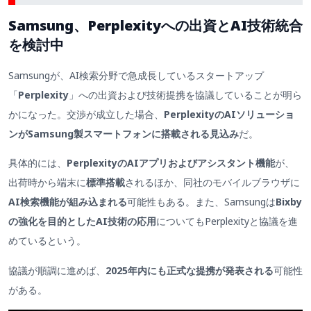
Samsung、Perplexityへの出資とAI技術統合
を検討中
Samsungが、AI検索分野で急成長しているスタートアップ
「
Perplexity
」への出資および技術提携を協議していることが明ら
かになった。交渉が成立した場合、
PerplexityのAIソリューショ
ンがSamsung製スマートフォンに搭載される見込み
だ。
具体的には、
PerplexityのAIアプリおよびアシスタント機能
が、
出荷時から端末に
標準搭載
されるほか、同社のモバイルブラウザに
AI検索機能が組み込まれる
可能性もある。また、Samsungは
Bixby
の強化を目的としたAI技術の応用
についてもPerplexityと協議を進
めているという。
協議が順調に進めば、
2025年内にも正式な提携が発表される
可能性
がある。