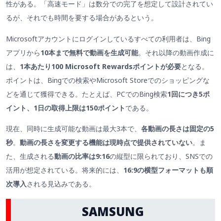
性がある。「高速モード」は数分での完了を想定して設計されてい
るが、それでも時間を要する場合があるという。
Microsoftアカウントにログインしているすべての利用者は、Bing
アプリから
10本まで無料で動画を生成可能
。それ以降の動画作成に
は、
1本あたり100 Microsoft Rewardsポイントが必要
となる。
ポイントは、Bingでの検索やMicrosoft Storeでのショッピングな
どを通じて獲得できる。たとえば、PCでのBing検索
1回につき5ポ
イント、1日の取得上限は150ポイント
である。
現在、同時に生成可能な動画は最大3本で、
各動画の長さは固定の5
秒
。
動画の長さを変更する機能は現時点で提供されていない
。ま
た、生成される
動画の比率は9:16
の縦型に限られており、SNSでの
活用が想定されている。将来的には、
16:9の横型フォーマットも順
次導入
される見込みである。
SAMSUNG