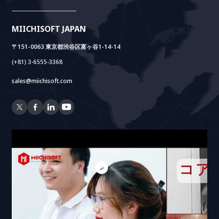
Doc AI+
Camera AI Package
MIICHISOFT JAPAN
RAG Package
〒151-0063 東京都渋谷区富ヶ谷1-14-14
(+81) 3-6555-3368
sales@miichisoft.com