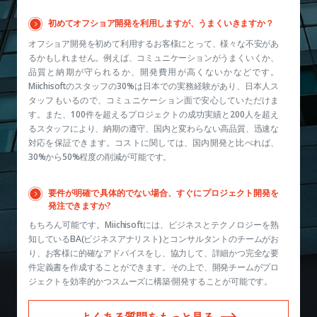
初めてオフショア開発を利用しますが、うまくいきますか？
オフショア開発を初めて利用するお客様にとって、様々な不安があ
るかもしれません。例えば、コミュニケーションがうまくいくか、
品質と納期が守られるか、開発費用が高くないかなどです。
Miichisoftのスタッフの30%は日本での実務経験があり、日本人ス
タッフもいるので、コミュニケーション面で安心していただけま
す。また、100件を超えるプロジェクトの成功実績と200人を超え
るスタッフにより、納期の遵守、国内と変わらない高品質、迅速な
対応を保証できます。コストに関しては、国内開発と比べれば、
30%から50%程度の削減が可能です。
要件が明確で具体的でない場合、すぐにプロジェクト開発を
発注できますか?
もちろん可能です。Miichisoftには、ビジネスとテクノロジーを熟
知しているBA(ビジネスアナリスト)とコンサルタントのチームがお
り、お客様に的確なアドバイスをし、協力して、詳細かつ完全な要
件定義書を作成することができます。その上で、開発チームがプロ
ジェクトを効率的かつスムーズに構築·開発することが可能です。
よくある質問をもっと見る