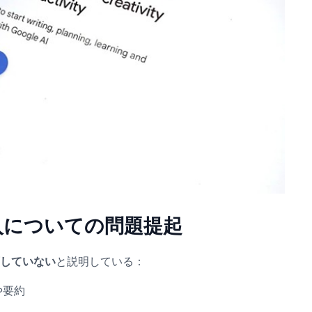
入についての問題提起
可していない
と説明している：
や要約