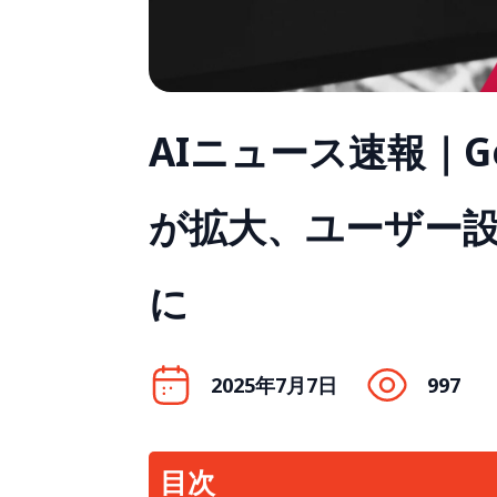
AIニュース速報｜Gem
が拡大、ユーザー
に
2025年7月7日
997
目次