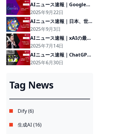
AIニュース速報｜Google、
ChromeにGeminiを統合
2025年9月22日
AIニュース速報｜日本、世
界最強のAIスーパーコンピ
2025年9月3日
ュータ「FugakuNEXT」を
AIニュース速報｜xAIの最強
発表
マルチモーダルモデル
2025年7月14日
「Grok 4.0」を正式発表
AIニュース速報｜ChatGPT
は「質問応答AI」から「多
2025年6月30日
機能な業務パートナー」へ進
化中
Tag News
Dify (6)
生成AI (16)