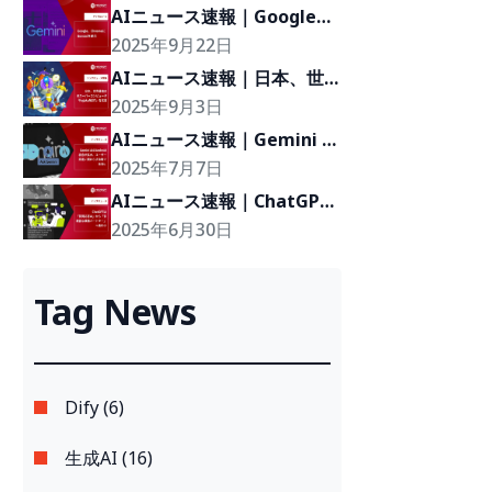
AIニュース速報｜Google、
ChromeにGeminiを統合
2025年9月22日
AIニュース速報｜日本、世
界最強のAIスーパーコンピ
2025年9月3日
ュータ「FugakuNEXT」を
AIニュース速報｜Gemini 
発表
AIのAndroid統合が拡大、ユ
2025年7月7日
ーザー設定に関わらず自動で
AIニュース速報｜ChatGPT
有効に
は「質問応答AI」から「多
2025年6月30日
機能な業務パートナー」へ進
化中
Tag News
Dify (6)
生成AI (16)