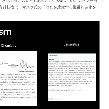
.0へと進化するとの見方もあったが、xAIはこのステップを省
な方針転換は、マスク氏の「他社を凌駕する飛躍的進化を