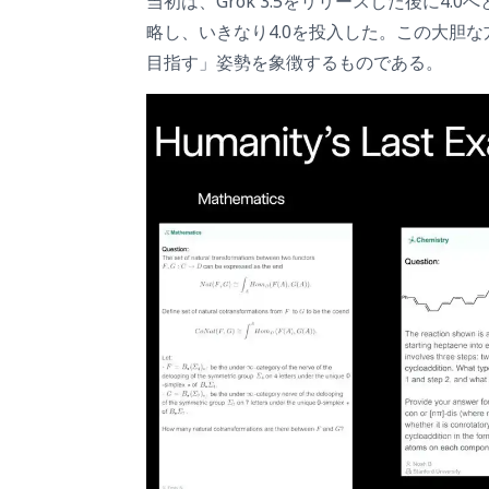
当初は、Grok 3.5をリリースした後に4
略し、いきなり4.0を投入した。この大胆
目指す」姿勢を象徴するものである。