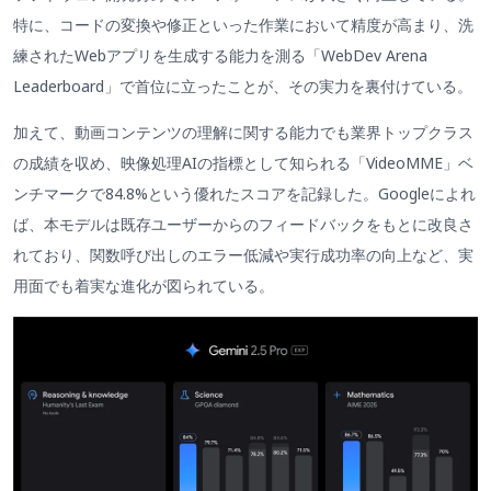
特に、コードの変換や修正といった作業において精度が高まり、洗
練されたWebアプリを生成する能力を測る「WebDev Arena
Leaderboard」で首位に立ったことが、その実力を裏付けている。
加えて、動画コンテンツの理解に関する能力でも業界トップクラス
の成績を収め、映像処理AIの指標として知られる「VideoMME」ベ
ンチマークで84.8%という優れたスコアを記録した。Googleによれ
ば、本モデルは既存ユーザーからのフィードバックをもとに改良さ
れており、関数呼び出しのエラー低減や実行成功率の向上など、実
用面でも着実な進化が図られている。