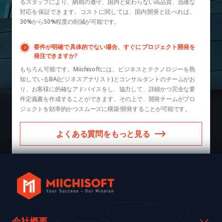
るスタッフにより、納期の遵守、国内と変わらない高品質、迅速な
対応を保証できます。コストに関しては、国内開発と比べれば、
30%から50%程度の削減が可能です。
要件が明確で具体的でない場合、すぐにプロジェクト開発を
発注できますか?
もちろん可能です。Miichisoftには、ビジネスとテクノロジーを熟
知しているBA(ビジネスアナリスト)とコンサルタントのチームがお
り、お客様に的確なアドバイスをし、協力して、詳細かつ完全な要
件定義書を作成することができます。その上で、開発チームがプロ
ジェクトを効率的かつスムーズに構築·開発することが可能です。
よくある質問をもっと見る
会社概要