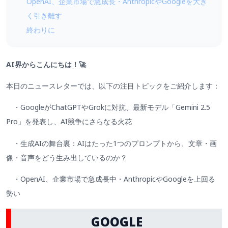
OpenAI、企業市場で急成長・AnthropicやGoogleを大き
く引き離す
終わりに
AI界からこんにちは！🚀
本日のニュースレターでは、以下の注目トピックをご紹介します：
・GoogleがChatGPTやGrokに対抗、最新モデル「Gemini 2.5
Pro」を発表し、AI競争にさらなる火花
・生成AIの舞台裏：AIはたった1つのプロンプトから、文章・画
像・音声をどう生み出しているのか？
・OpenAI、企業市場で急成長中・AnthropicやGoogleを上回る
勢い
GOOGLE