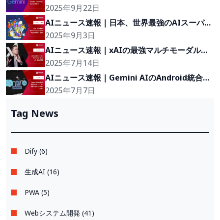
を統合
2025年9月22日
AIニュース速報｜日本、世界最強のAIスーパー
コンピュータ「FugakuNEXT」を発表
2025年9月3日
AIニュース速報｜xAIの最強マルチモーダルモ
デル「Grok 4.0」を正式発表
2025年7月14日
AIニュース速報｜Gemini AIのAndroid統合が
拡大、ユーザー設定に関わらず自動で有効に
2025年7月7日
Tag News
Dify (6)
生成AI (16)
PWA (5)
Webシステム開発 (41)