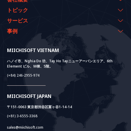
会社概要
トピック
代表のメッセージ
イベント & ウェビナー
サービス
沿革
資料室
AI CO-CREATION
事例
経営理念
ブログ
GROWTH LAB
Dify導入支援
事例紹介
価値観
ニュース
AI+ SOLUTIONS
AI PoC開発
Core Lab
MIICHISOFT VIETNAM
実績
FAQ
VIETNAM BRIDGE
System Lab
AI+ Products
お客様の声
ハノイ市、Nghia Do 坊、Tay Ho Tayニューアーバンエリア、6th
Element ビル、M棟、5階。
Power Lab
BOTモデル
AI+ Package
Meet AI+
(+84) 246-2955-974
Cloud Lab
法人設立支援
AIDO
Multi-Agent Package
Doc AI+
Camera AI Package
MIICHISOFT JAPAN
RAG Package
〒151-0063 東京都渋谷区富ヶ谷1-14-14
(+81) 3-6555-3368
sales@miichisoft.com