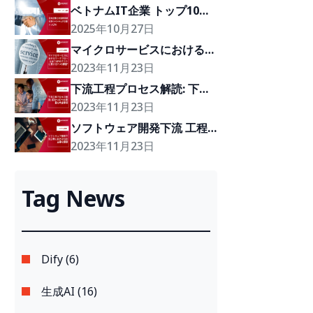
ベトナムIT企業 トップ10｜
日本企業との協業実績を持つ
2025年10月27日
注目企業
マイクロサービスにおけるワ
ークフローとは？APIのテス
2023年11月23日
トに関する7つの課題?
下流工程プロセス解読: 下流
工程の成功への7つの重要な
2023年11月23日
考慮事項
ソフトウェア開発下流 工程
における13の主要な課題
2023年11月23日
Tag News
Dify (6)
生成AI (16)