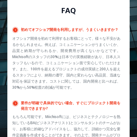
FAQ
初めてオフショア開発を利用しますが、うまくいきますか？
オフショア開発を初めて利用するお客様にとって、様々な不安があ
るかもしれません。例えば、コミュニケーションがうまくいくか、
品質と納期が守られるか、開発費用が高くないかなどです。
Miichisoftのスタッフの30%は日本での実務経験があり、日本人ス
タッフもいるので、コミュニケーション面で安心していただけま
す。また、100件を超えるプロジェクトの成功実績と200人を超え
るスタッフにより、納期の遵守、国内と変わらない高品質、迅速な
対応を保証できます。コストに関しては、国内開発と比べれば、
30%から50%程度の削減が可能です。
要件が明確で具体的でない場合、すぐにプロジェクト開発を
発注できますか?
もちろん可能です。Miichisoftには、ビジネスとテクノロジーを熟
知しているBA(ビジネスアナリスト)とコンサルタントのチームがお
り、お客様に的確なアドバイスをし、協力して、詳細かつ完全な要
件定義書を作成することができます。その上で、開発チームがプロ