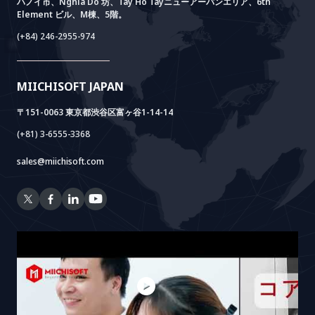
ハノイ市、Nghia Do 坊、Tay Ho Tayニューアーバンエリア、6th
Element ビル、M棟、5階。
Power Lab
BOTモデル
AI+ Package
Meet AI+
(+84) 246-2955-974
Cloud Lab
法人設立支援
AIDO
Multi-Agent Package
Doc AI+
Camera AI Package
MIICHISOFT JAPAN
RAG Package
〒151-0063 東京都渋谷区富ヶ谷1-14-14
(+81) 3-6555-3368
sales@miichisoft.com