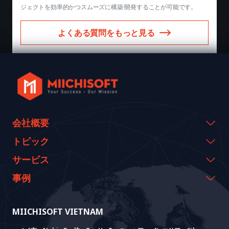
ジェクトを効率的かつスムーズに構築·開発することが可能です。
よくある質問をもっと見る
会社概要
会社概要
トピック
代表のメッセージ
イベント & ウェビナー
サービス
沿革
資料室
AI CO-CREATION
事例
経営理念
ブログ
GROWTH LAB
Dify導入支援
事例紹介
価値観
ニュース
AI+ SOLUTIONS
AI PoC開発
Core Lab
MIICHISOFT VIETNAM
実績
FAQ
VIETNAM BRIDGE
System Lab
AI+ Products
お客様の声