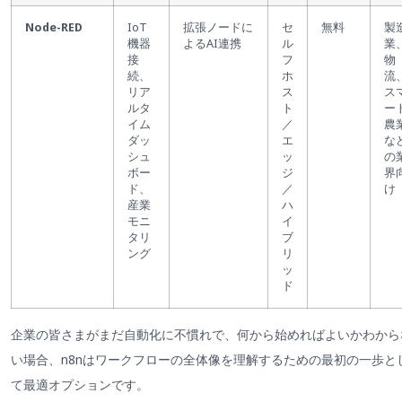
Node-RED
IoT
拡張ノードに
セ
無料
製
機器
よるAI連携
ル
業
接
フ
物
続、
ホ
流
リア
ス
ス
ルタ
ト
ー
イム
／
農
ダッ
エ
な
シュ
ッ
の
ボー
ジ
界
ド、
／
け
産業
ハ
モニ
イ
タリ
ブ
ング
リ
ッ
ド
企業の皆さまがまだ自動化に不慣れで、何から始めればよいかわから
い場合、n8nはワークフローの全体像を理解するための最初の一歩と
て最適オプションです。