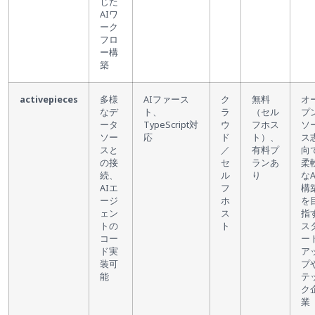
じた
AIワ
ーク
フロ
ー構
築
activepieces
多様
AIファース
ク
無料
オ
なデ
ト、
ラ
（セル
プ
ータ
TypeScript対
ウ
フホス
ソ
ソー
応
ド
ト）、
ス
スと
／
有料プ
向
の接
セ
ランあ
柔
続、
ル
り
なA
AIエ
フ
構
ージ
ホ
を
ェン
ス
指
トの
ト
ス
コー
ー
ド実
ア
装可
プ
能
テ
ク
業