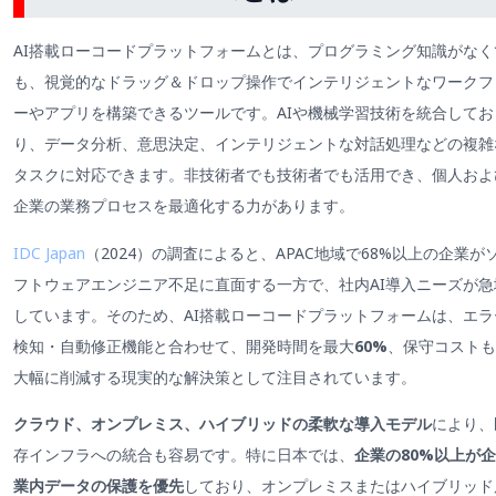
AI搭載ローコードプラットフォームとは、プログラミング知識がなく
も、視覚的なドラッグ＆ドロップ操作でインテリジェントなワークフ
ーやアプリを構築できるツールです。AIや機械学習技術を統合してお
り、データ分析、意思決定、インテリジェントな対話処理などの複雑
タスクに対応できます。非技術者でも技術者でも活用でき、個人およ
企業の業務プロセスを最適化する力があります。
IDC Japan
（2024）の調査によると、APAC地域で68%以上の企業が
フトウェアエンジニア不足に直面する一方で、社内AI導入ニーズが急
しています。そのため、AI搭載ローコードプラットフォームは、エラ
検知・自動修正機能と合わせて、開発時間を最大
60%
、保守コストも
大幅に削減する現実的な解決策として注目されています。
クラウド、オンプレミス、ハイブリッドの柔軟な導入モデル
により、
存インフラへの統合も容易です。特に日本では、
企業の80%以上が企
業内データの保護を優先
しており、オンプレミスまたはハイブリッド