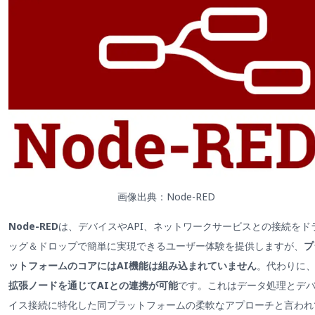
画像出典：Node-RED
Node-RED
は、デバイスやAPI、ネットワークサービスとの接続をド
ッグ＆ドロップで簡単に実現できるユーザー体験を提供しますが、
プ
ットフォームのコアにはAI機能は組み込まれていません
。代わりに
拡張ノードを通じてAIとの連携が可能
です。これはデータ処理とデ
イス接続に特化した同プラットフォームの柔軟なアプローチと言われ