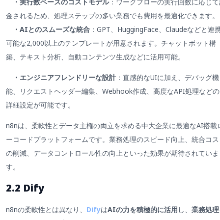
・実行数ベースのコストモデル
：ワークフローの実行回数に応じて
金されるため、処理ステップの多い業務でも費用を最適化できます。
・AIとのスムーズな統合
：GPT、HuggingFace、Claudeなどと連
可能な2,000以上のテンプレートが用意されます。チャットボット構
築、テキスト分析、自動コンテンツ生成などに活用可能。
・エンジニアフレンドリーな設計
：直感的なUIに加え、デバッグ機
能、リクエストヘッダー編集、Webhook作成、高度なAPI処理などの
詳細設定が可能です。
n8nは、柔軟性とデータ主権の両立を求める中大企業に最適なAI搭載
ーコードプラットフォームです。業務処理のスピード向上、統合コス
の削減、データコントロール性の向上といった効果が期待されていま
す。
2.2 Dify
n8nの柔軟性とは異なり、
Dify
は
AIの力を積極的に活用
し、
業務処理