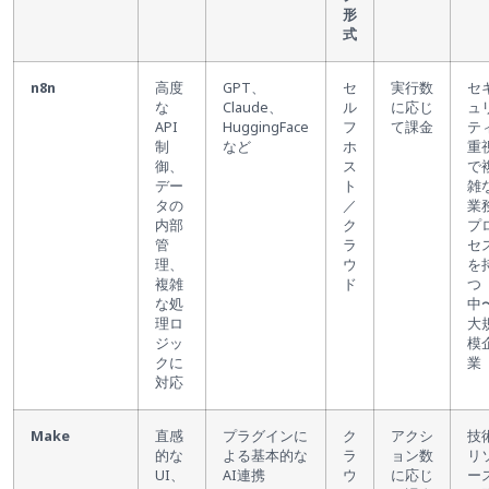
形
式
n8n
高度
GPT、
セ
実行数
セ
な
Claude、
ル
に応じ
ュ
API
HuggingFace
フ
て課金
テ
制
など
ホ
重
御、
ス
で
デー
ト
雑
タの
／
業
内部
ク
プ
管
ラ
セ
理、
ウ
を
複雑
ド
つ
な処
中
理ロ
大
ジッ
模
クに
業
対応
Make
直感
プラグインに
ク
アクシ
技
的な
よる基本的な
ラ
ョン数
リ
UI、
AI連携
ウ
に応じ
ー