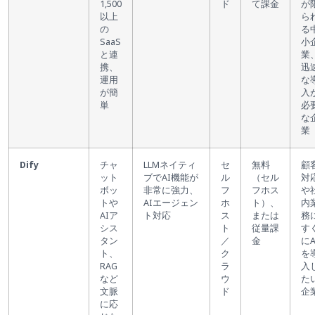
1,500
ド
て課金
が
以上
ら
の
る
SaaS
小
と連
業
携、
迅
運用
な
が簡
入
単
必
な
業
Dify
チャ
LLMネイティ
セ
無料
顧
ット
ブでAI機能が
ル
（セル
対
ボッ
非常に強力、
フ
フホス
や
トや
AIエージェン
ホ
ト）、
内
AIア
ト対応
ス
または
務
シス
ト
従量課
す
タン
／
金
にA
ト、
ク
を
RAG
ラ
入
など
ウ
た
文脈
ド
企
に応