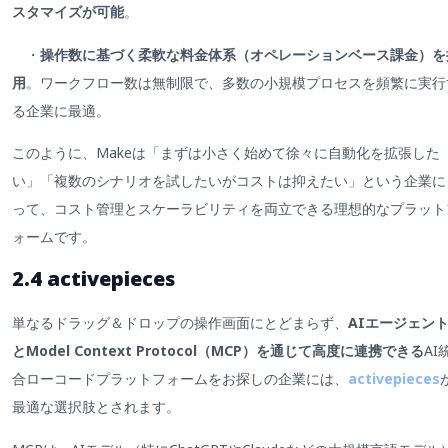
スタマイズが可能
。
・
操作数に基づく
柔軟な料金体系
（オペレーションベース課金）を
用
。ワークフロー数は無制限で、多数の小規模プロセスを頻繁に実行
る企業に最適。
このように、Makeは「まずは小さく始めて徐々に自動化を拡張した
い」「複数のシナリオを試したいがコストは抑えたい」という企業に
って、コスト管理とスケーラビリティを両立できる理想的なプラット
ォームです。
2.4 activepieces
単なるドラッグ＆ドロップの操作画面にとどまらず、
AIエージェン
とModel Context Protocol（MCP）を通じて高度に連携できる
AI
合ローコードプラットフォームをお探しの企業には、
activepieces
最適な選択肢とされます。