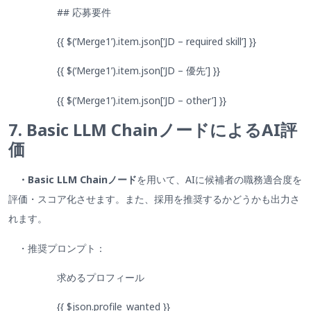
## 応募要件
{{ $(‘Merge1’).item.json[‘JD – required skill’] }}
{{ $(‘Merge1’).item.json[‘JD – 優先’] }}
{{ $(‘Merge1’).item.json[‘JD – other’] }}
7. Basic LLM ChainノードによるAI評
価
・Basic LLM Chainノード
を用いて、AIに候補者の職務適合度を
評価・スコア化させます。また、採用を推奨するかどうかも出力さ
れます。
・推奨プロンプト：
求めるプロフィール
{{ $json.profile_wanted }}