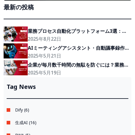
最新の投稿
業務プロセス自動化プラットフォーム3選：
n8n・Dify AI・Make、あなたの会社に最適な
2025年8月22日
のはどれ？
AIミーティングアシスタント・自動議事録作成
からスマートな会議内容分析へ
2025年5月21日
企業が毎月数千時間の無駄を防ぐには？業務プ
ロセスへのAI導入・3つのステップ
2025年5月19日
Tag News
Dify (6)
生成AI (16)