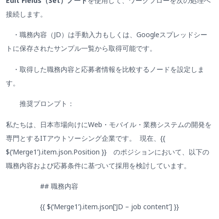
Edit Fields（Set）ノード
を使用して、ワークフローを次の処理へ
接続します。
・職務内容（JD）は手動入力もしくは、Googleスプレッドシー
トに保存されたサンプル一覧から取得可能です。
・取得した職務内容と応募者情報を比較するノードを設定しま
す。
推奨プロンプト：
私たちは、日本市場向けにWeb・モバイル・業務システムの開発を
専門とするITアウトソーシング企業です。
現在、{{
$(‘Merge1’).item.json.Position }} のポジションにおいて、以下の
職務内容および応募条件に基づいて採用を検討しています。
## 職務内容
{{ $(‘Merge1’).item.json[‘JD – job content’] }}