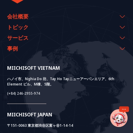
会社概要
会社概要
トピック
代表のメッセージ
イベント & ウェビナー
サービス
沿革
資料室
AI CO-CREATION
事例
経営理念
ブログ
GROWTH LAB
Dify導入支援
事例紹介
価値観
ニュース
AI+ SOLUTIONS
AI PoC開発
Core Lab
MIICHISOFT VIETNAM
実績
FAQ
VIETNAM BRIDGE
System Lab
AI+ Products
お客様の声
ハノイ市、Nghia Do 坊、Tay Ho Tayニューアーバンエリア、6th
Element ビル、M棟、5階。
Power Lab
BOTモデル
AI+ Package
Meet AI+
(+84) 246-2955-974
Cloud Lab
法人設立支援
AIDO
Multi-Agent Package
Doc AI+
Camera AI Package
MIICHISOFT JAPAN
RAG Package
〒151-0063 東京都渋谷区富ヶ谷1-14-14