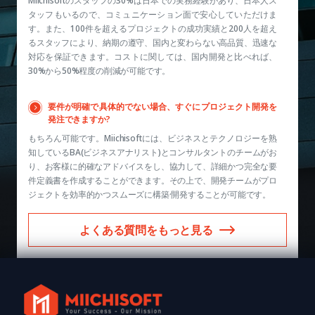
Miichisoftのスタッフの30%は日本での実務経験があり、日本人ス
タッフもいるので、コミュニケーション面で安心していただけま
す。また、100件を超えるプロジェクトの成功実績と200人を超え
るスタッフにより、納期の遵守、国内と変わらない高品質、迅速な
対応を保証できます。コストに関しては、国内開発と比べれば、
30%から50%程度の削減が可能です。
要件が明確で具体的でない場合、すぐにプロジェクト開発を
発注できますか?
もちろん可能です。Miichisoftには、ビジネスとテクノロジーを熟
知しているBA(ビジネスアナリスト)とコンサルタントのチームがお
り、お客様に的確なアドバイスをし、協力して、詳細かつ完全な要
件定義書を作成することができます。その上で、開発チームがプロ
ジェクトを効率的かつスムーズに構築·開発することが可能です。
よくある質問をもっと見る