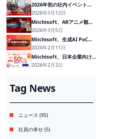
2026年初の社内イベント
「Cafe BOD」、クライアン
2026年3月12日
トの『Growth Partner』を
Miichisoft、ARアニメ観光
目指して
体験プロジェクト「沖縄
2026年3月5日
2Go！」の開発に参画
Miichisoft、生成AI PoC開
発サービスを提供開始。アイ
2026年2月11日
デアを2〜4週間で実現可能
Miichisoft、日本企業向け
なプロトタイプに。
に「Dify AIチャットボッ
2026年2月2日
ト」導入支援プランを50％
割引で提供。先着10社限
Tag News
定！
ニュース (95)
社員の幸せ (5)