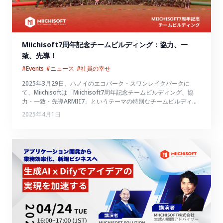
Miichisoft7周年記念チームビルディング：協力、一
致、先導！
#Events
#ニュース
#社員の幸せ
2025年3月29日、ハノイのエコパーク・スワンレイクパークに
て、Miichisoftは「Miichisoft7周年記念チームビルディング、協
力・一致・先導ARMII7」というテーマの特別なチームビルディン
グイベントを開催しました。この節目は、Miichisoftの7年間の成
2025年4月1日
長、成功、そして挑戦を象徴するものです。