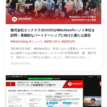
株式会社エックスラボのCEOがMiichisoftハノイ本社を
訪問：長期的なパートナーシップに向けた新たな節目
#Khách hàng
#ニュース
#顧客の幸せ
#顧客訪問
2024年4月18日、Miichisoftは、長年にわたる重要なパートナーで
あり顧客でもある株式会社エックスラボの代表取締役・藤 勝行氏
を、初めてハノイ本社にお迎えしました。同行されたのは、
SeminarBase部門のマーケティングマネージャー・中山 晃希氏
2025年4月26日
です。