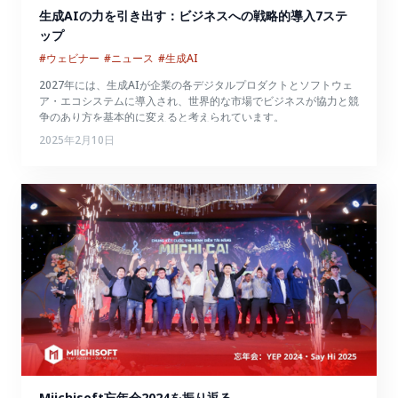
生成AIの力を引き出す：ビジネスへの戦略的導入7ステ
ップ
#ウェビナー
#ニュース
#生成AI
2027年には、生成AIが企業の各デジタルプロダクトとソフトウェ
ア・エコシステムに導入され、世界的な市場でビジネスが協力と競
争のあり方を基本的に変えると考えられています。
2025年2月10日
Miichisoft忘年会2024を振り返る