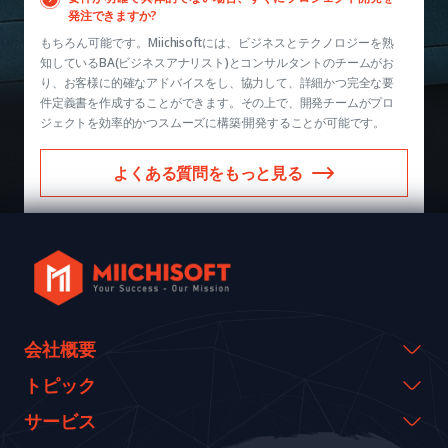
発注できますか?
もちろん可能です。Miichisoftには、ビジネスとテクノロジーを熟
知しているBA(ビジネスアナリスト)とコンサルタントのチームがお
り、お客様に的確なアドバイスをし、協力して、詳細かつ完全な要
件定義書を作成することができます。その上で、開発チームがプロ
ジェクトを効率的かつスムーズに構築·開発することが可能です。
よくある質問をもっと見る
会社概要
会社概要
トピック
代表のメッセージ
イベント & ウェビナー
サービス