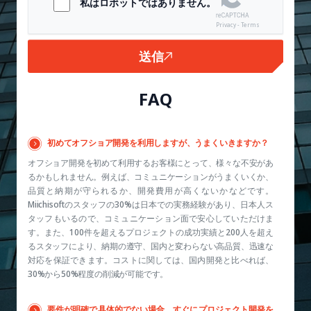
私はロボットではありません。
Privacy - Terms
送信
FAQ
初めてオフショア開発を利用しますが、うまくいきますか？
オフショア開発を初めて利用するお客様にとって、様々な不安があ
るかもしれません。例えば、コミュニケーションがうまくいくか、
品質と納期が守られるか、開発費用が高くないかなどです。
Miichisoftのスタッフの30%は日本での実務経験があり、日本人ス
タッフもいるので、コミュニケーション面で安心していただけま
す。また、100件を超えるプロジェクトの成功実績と200人を超え
るスタッフにより、納期の遵守、国内と変わらない高品質、迅速な
対応を保証できます。コストに関しては、国内開発と比べれば、
30%から50%程度の削減が可能です。
要件が明確で具体的でない場合、すぐにプロジェクト開発を