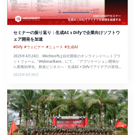
セミナーの振り返り：生成AIｘDifyで企業向けソフトウ
ェア開発を加速
#Dify
#ウェビナー
#ニュース
#生成AI
2025年4月24日、Miichisoftは自社開発のオンラインイベントプラ
ットフォーム「WebinarBase」にて、「アプリケーション開発か
ら業務効率化、新規ビジネスへ・生成AI × Difyでアイデアの実現
を加速する」というテーマでウェビナーを開催しました。
2025年4月26日