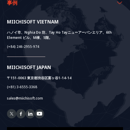
沿革
資料室
AI CO-CREATION
事例
経営理念
ブログ
GROWTH LAB
Dify導入支援
事例紹介
価値観
ニュース
AI+ SOLUTIONS
AI PoC開発
Core Lab
MIICHISOFT VIETNAM
実績
FAQ
VIETNAM BRIDGE
System Lab
AI+ Products
お客様の声
ハノイ市、Nghia Do 坊、Tay Ho Tayニューアーバンエリア、6th
Element ビル、M棟、5階。
Power Lab
BOTモデル
AI+ Package
Meet AI+
(+84) 246-2955-974
Cloud Lab
法人設立支援
AIDO
Multi-Agent Package
Doc AI+
Camera AI Package
MIICHISOFT JAPAN
RAG Package
〒151-0063 東京都渋谷区富ヶ谷1-14-14
(+81) 3-6555-3368
sales@miichisoft.com