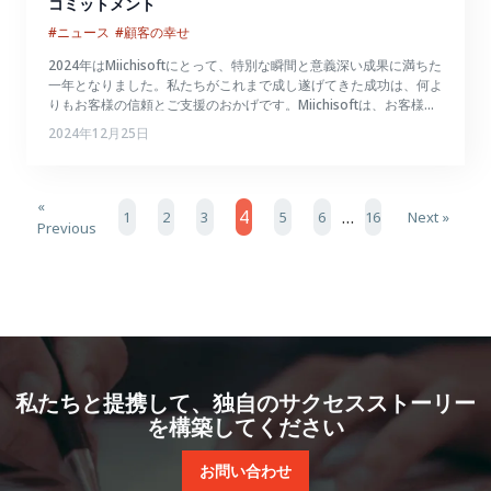
コミットメント
#ニュース
#顧客の幸せ
2024年はMiichisoftにとって、特別な瞬間と意義深い成果に満ちた
一年となりました。私たちがこれまで成し遂げてきた成功は、何よ
りもお客様の信頼とご支援のおかげです。Miichisoftは、お客様が
信頼できるITパートナーとして、私たちを選んでいただいたこと
2024年12月25日
に、心から感謝申し上げます。
«
4
…
1
2
3
5
6
16
Next »
Previous
私たちと提携して、独自のサクセスストーリー
を構築してください
お問い合わせ