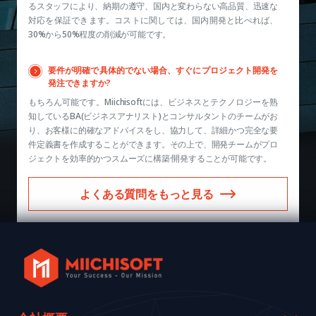
るスタッフにより、納期の遵守、国内と変わらない高品質、迅速な
対応を保証できます。コストに関しては、国内開発と比べれば、
30%から50%程度の削減が可能です。
要件が明確で具体的でない場合、すぐにプロジェクト開発を
発注できますか?
もちろん可能です。Miichisoftには、ビジネスとテクノロジーを熟
知しているBA(ビジネスアナリスト)とコンサルタントのチームがお
り、お客様に的確なアドバイスをし、協力して、詳細かつ完全な要
件定義書を作成することができます。その上で、開発チームがプロ
ジェクトを効率的かつスムーズに構築·開発することが可能です。
よくある質問をもっと見る