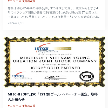
#ニュース
#資格&賞
弊社は当初の5年間の目標を少しずつ達成しており、設立からわずか4
年でオフショア開発の分野で2年連続で2つのSaoKhue賞 IT 企業 とし
て輝きました!を受賞しました。これは従業員一人ひとりが継続的な革
新を続け、数々の試練を切り抜けて大きく成長したことの証でもあるで
2024年7月3日
しょう。
MIICHISOFT,.JSC「ISTQBゴールドパートナー認定」取得
のお知らせ
#ニュース
#資格&賞