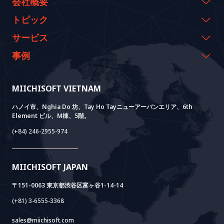
会社概要
会社概要
トピック
代表のメッセージ
イベント & ウェビナー
サービス
沿革
資料室
AI CO-CREATION
事例
経営理念
ブログ
GROWTH LAB
Dify導入支援
事例紹介
価値観
ニュース
AI+ SOLUTIONS
AI PoC開発
Core Lab
MIICHISOFT VIETNAM
実績
FAQ
VIETNAM BRIDGE
System Lab
AI+ Products
お客様の声
ハノイ市、Nghia Do 坊、Tay Ho Tayニューアーバンエリア、6th
Element ビル、M棟、5階。
Power Lab
BOTモデル
AI+ Package
Meet AI+
(+84) 246-2955-974
Cloud Lab
法人設立支援
AIDO
Multi-Agent Package
Doc AI+
Camera AI Package
MIICHISOFT JAPAN
RAG Package
〒151-0063 東京都渋谷区富ヶ谷1-14-14
(+81) 3-6555-3368
sales@miichisoft.com