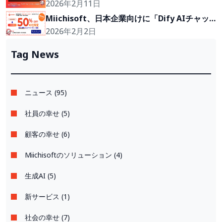
始。アイデアを2〜4週間で実現可能なプロトタ
2026年2月11日
イプに。
Miichisoft、日本企業向けに「Dify AIチャッ
トボット」導入支援プランを50％割引で提供。
2026年2月2日
先着10社限定！
Tag News
ニュース (95)
社員の幸せ (5)
顧客の幸せ (6)
Miichisoftのソリューション (4)
生成AI (5)
新サービス (1)
社会の幸せ (7)