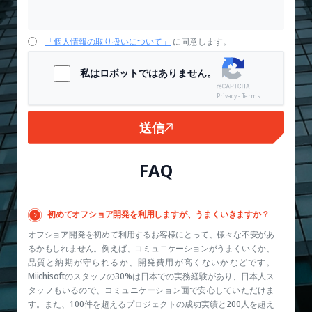
「個人情報の取り扱いについて」
に同意します。
私はロボットではありません。
Privacy - Terms
送信
FAQ
初めてオフショア開発を利用しますが、うまくいきますか？
オフショア開発を初めて利用するお客様にとって、様々な不安があ
るかもしれません。例えば、コミュニケーションがうまくいくか、
品質と納期が守られるか、開発費用が高くないかなどです。
Miichisoftのスタッフの30%は日本での実務経験があり、日本人ス
タッフもいるので、コミュニケーション面で安心していただけま
す。また、100件を超えるプロジェクトの成功実績と200人を超え