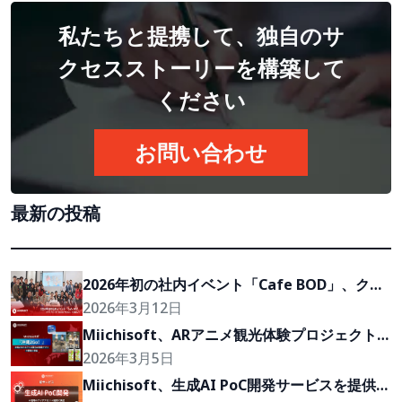
私たちと提携して、独自のサ
クセスストーリーを構築して
ください
お問い合わせ
最新の投稿
2026年初の社内イベント「Cafe BOD」、クラ
イアントの『Growth Partner』を目指して
2026年3月12日
Miichisoft、ARアニメ観光体験プロジェクト
「沖縄2Go！」の開発に参画
2026年3月5日
Miichisoft、生成AI PoC開発サービスを提供開