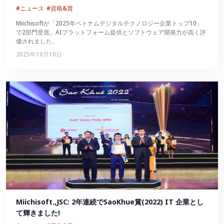
#ニュース
#資格&賞
Miichisoftが「2025年ベトナムデジタルテクノロジー企業トップ10」
で2部門受賞。AIプラットフォーム提供とソフトウェア開発力が高く評
価されました。
2025年10月10日
Miichisoft.,JSC: 2年連続でSaoKhue賞(2022) IT 企業とし
て輝きました!