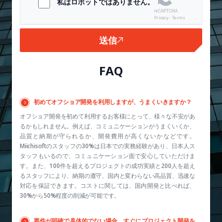
私はロボットではありません。
Privacy - Terms
送信
FAQ
初めてオフショア開発を利用しますが、うまくいきますか？
オフショア開発を初めて利用するお客様にとって、様々な不安があ
るかもしれません。例えば、コミュニケーションがうまくいくか、
品質と納期が守られるか、開発費用が高くないかなどです。
Miichisoftのスタッフの30%は日本での実務経験があり、日本人ス
タッフもいるので、コミュニケーション面で安心していただけま
す。また、100件を超えるプロジェクトの成功実績と200人を超え
るスタッフにより、納期の遵守、国内と変わらない高品質、迅速な
対応を保証できます。コストに関しては、国内開発と比べれば、
30%から50%程度の削減が可能です。
要件が明確で具体的でない場合、すぐにプロジェクト開発を