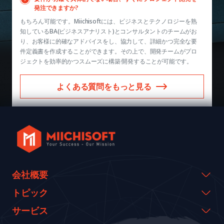
発注できますか?
もちろん可能です。Miichisoftには、ビジネスとテクノロジーを熟
知しているBA(ビジネスアナリスト)とコンサルタントのチームがお
り、お客様に的確なアドバイスをし、協力して、詳細かつ完全な要
件定義書を作成することができます。その上で、開発チームがプロ
ジェクトを効率的かつスムーズに構築·開発することが可能です。
よくある質問をもっと見る
会社概要
会社概要
トピック
代表のメッセージ
イベント & ウェビナー
サービス