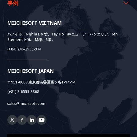
沿革
資料室
AI CO-CREATION
事例
経営理念
ブログ
GROWTH LAB
Dify導入支援
事例紹介
価値観
ニュース
AI+ SOLUTIONS
AI PoC開発
Core Lab
MIICHISOFT VIETNAM
実績
FAQ
VIETNAM BRIDGE
System Lab
AI+ Products
お客様の声
ハノイ市、Nghia Do 坊、Tay Ho Tayニューアーバンエリア、6th
Element ビル、M棟、5階。
Power Lab
BOTモデル
AI+ Package
Meet AI+
(+84) 246-2955-974
Cloud Lab
法人設立支援
AIDO
Multi-Agent Package
Doc AI+
Camera AI Package
MIICHISOFT JAPAN
RAG Package
〒151-0063 東京都渋谷区富ヶ谷1-14-14
(+81) 3-6555-3368
sales@miichisoft.com