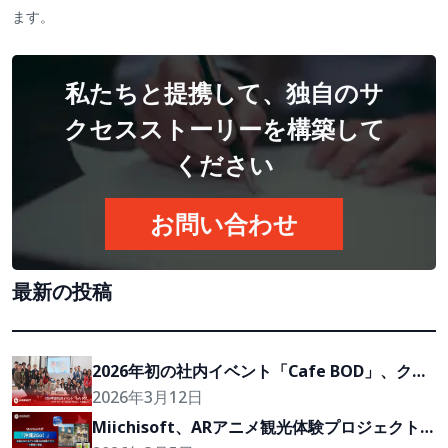
ます。
私たちと提携して、独自のサ
クセスストーリーを構築して
ください
お問い合わせ
最新の投稿
2026年初の社内イベント「Cafe BOD」、クラ
イアントの『Growth Partner』を目指して
2026年3月12日
Miichisoft、ARアニメ観光体験プロジェクト