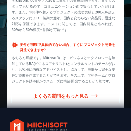
Miichisoftのスタッフの30%は日本での実務経験があり、日本人ス
タッフもいるので、コミュニケーション面で安心していただけま
す。また、100件を超えるプロジェクトの成功実績と200人を超え
るスタッフにより、納期の遵守、国内と変わらない高品質、迅速な
対応を保証できます。コストに関しては、国内開発と比べれば、
30%から50%程度の削減が可能です。
要件が明確で具体的でない場合、すぐにプロジェクト開発を
発注できますか?
もちろん可能です。Miichisoftには、ビジネスとテクノロジーを熟
知しているBA(ビジネスアナリスト)とコンサルタントのチームがお
り、お客様に的確なアドバイスをし、協力して、詳細かつ完全な要
件定義書を作成することができます。その上で、開発チームがプロ
ジェクトを効率的かつスムーズに構築·開発することが可能です。
よくある質問をもっと見る