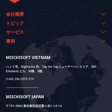
会社概要
会社概要
トピック
代表のメッセージ
イベント & ウェビナー
サービス
沿革
資料室
AI CO-CREATION
事例
経営理念
ブログ
GROWTH LAB
Dify導入支援
事例紹介
価値観
ニュース
AI+ SOLUTIONS
AI PoC開発
Core Lab
MIICHISOFT VIETNAM
実績
FAQ
VIETNAM BRIDGE
System Lab
AI+ Products
お客様の声
ハノイ市、Nghia Do 坊、Tay Ho Tayニューアーバンエリア、6th
Element ビル、M棟、5階。
Power Lab
BOTモデル
AI+ Package
Meet AI+
(+84) 246-2955-974
Cloud Lab
法人設立支援
AIDO
Multi-Agent Package
Doc AI+
Camera AI Package
MIICHISOFT JAPAN
RAG Package
〒151-0063 東京都渋谷区富ヶ谷1-14-14