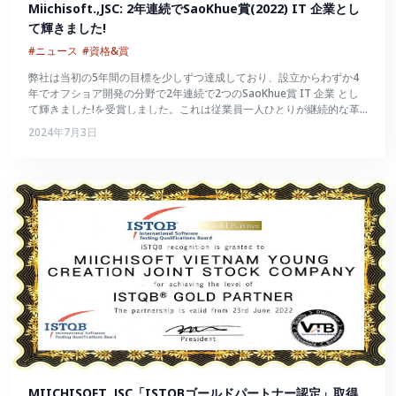
Miichisoft.,JSC: 2年連続でSaoKhue賞(2022) IT 企業とし
て輝きました!
#ニュース
#資格&賞
弊社は当初の5年間の目標を少しずつ達成しており、設立からわずか4
年でオフショア開発の分野で2年連続で2つのSaoKhue賞 IT 企業 とし
て輝きました!を受賞しました。これは従業員一人ひとりが継続的な革
新を続け、数々の試練を切り抜けて大きく成長したことの証でもあるで
2024年7月3日
しょう。
MIICHISOFT,.JSC「ISTQBゴールドパートナー認定」取得