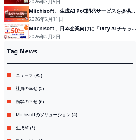
「沖縄2Go！」の開発に参画
2026年3月5日
Miichisoft、生成AI PoC開発サービスを提供開
始。アイデアを2〜4週間で実現可能なプロトタ
2026年2月11日
イプに。
Miichisoft、日本企業向けに「Dify AIチャッ
トボット」導入支援プランを50％割引で提供。
2026年2月2日
先着10社限定！
Tag News
ニュース (95)
社員の幸せ (5)
顧客の幸せ (6)
Miichisoftのソリューション (4)
生成AI (5)