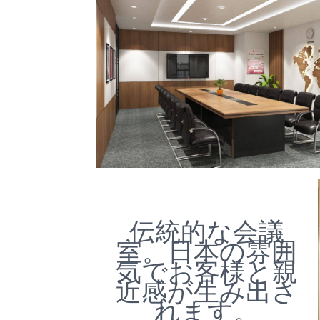
伝統的な会議
室。日本の雰囲
気でお客様と親
近感が生み出さ
れます。