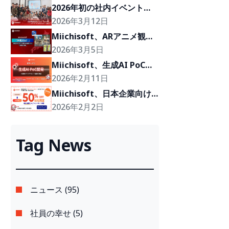
2026年初の社内イベント
「Cafe BOD」、クライアン
2026年3月12日
トの『Growth Partner』を
Miichisoft、ARアニメ観光
目指して
体験プロジェクト「沖縄
2026年3月5日
2Go！」の開発に参画
Miichisoft、生成AI PoC開
発サービスを提供開始。アイ
2026年2月11日
デアを2〜4週間で実現可能
Miichisoft、日本企業向け
なプロトタイプに。
に「Dify AIチャットボッ
2026年2月2日
ト」導入支援プランを50％
割引で提供。先着10社限
Tag News
定！
ニュース (95)
社員の幸せ (5)