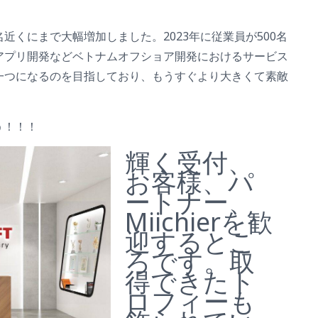
150名近くにまで大幅増加しました。2023年に従業員が500名
アプリ開発などベトナムオフショア開発におけるサービス
一つになるのを目指しており、もうすぐより大きくて素敵
う！！！
輝く受付、
お客様、パ
ートナー、
Miichierを歓
迎するとこ
ろです。取
得できたト
ロフィーも