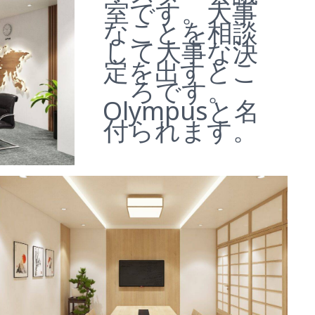
室です。大事
なことを相談
して大事な決
定を出すとこ
ろです。
Olympusと名
付られます。