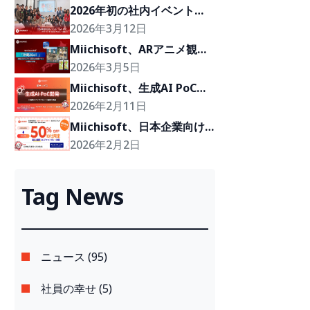
2026年初の社内イベント
「Cafe BOD」、クライアン
2026年3月12日
トの『Growth Partner』を
Miichisoft、ARアニメ観光
目指して
体験プロジェクト「沖縄
2026年3月5日
2Go！」の開発に参画
Miichisoft、生成AI PoC開
発サービスを提供開始。アイ
2026年2月11日
デアを2〜4週間で実現可能
Miichisoft、日本企業向け
なプロトタイプに。
に「Dify AIチャットボッ
2026年2月2日
ト」導入支援プランを50％
割引で提供。先着10社限
Tag News
定！
ニュース (95)
社員の幸せ (5)