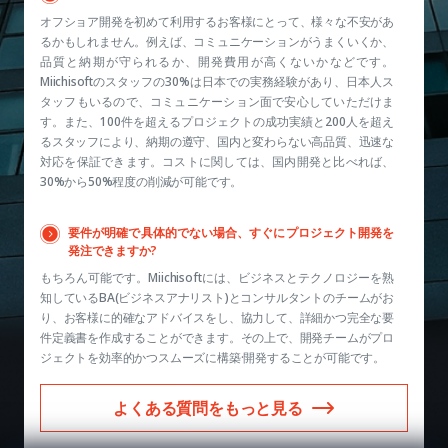
オフショア開発を初めて利用するお客様にとって、様々な不安があ
るかもしれません。例えば、コミュニケーションがうまくいくか、
品質と納期が守られるか、開発費用が高くないかなどです。
Miichisoftのスタッフの30%は日本での実務経験があり、日本人ス
タッフもいるので、コミュニケーション面で安心していただけま
す。また、100件を超えるプロジェクトの成功実績と200人を超え
るスタッフにより、納期の遵守、国内と変わらない高品質、迅速な
対応を保証できます。コストに関しては、国内開発と比べれば、
30%から50%程度の削減が可能です。
要件が明確で具体的でない場合、すぐにプロジェクト開発を
発注できますか?
もちろん可能です。Miichisoftには、ビジネスとテクノロジーを熟
知しているBA(ビジネスアナリスト)とコンサルタントのチームがお
り、お客様に的確なアドバイスをし、協力して、詳細かつ完全な要
件定義書を作成することができます。その上で、開発チームがプロ
ジェクトを効率的かつスムーズに構築·開発することが可能です。
よくある質問をもっと見る