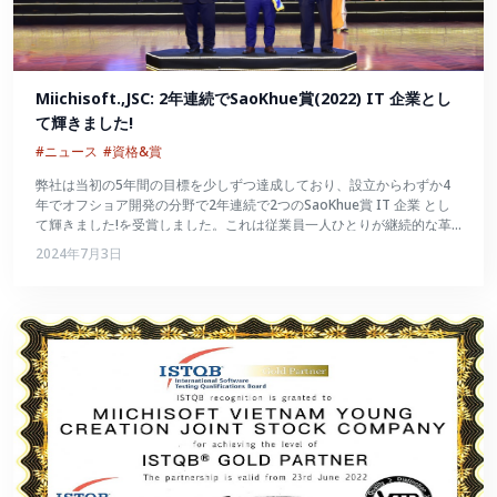
Miichisoft.,JSC: 2年連続でSaoKhue賞(2022) IT 企業とし
て輝きました!
#ニュース
#資格&賞
弊社は当初の5年間の目標を少しずつ達成しており、設立からわずか4
年でオフショア開発の分野で2年連続で2つのSaoKhue賞 IT 企業 とし
て輝きました!を受賞しました。これは従業員一人ひとりが継続的な革
新を続け、数々の試練を切り抜けて大きく成長したことの証でもあるで
2024年7月3日
しょう。