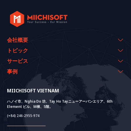
会社概要
会社概要
トピック
代表のメッセージ
イベント & ウェビナー
サービス
沿革
資料室
AI CO-CREATION
事例
経営理念
ブログ
GROWTH LAB
Dify導入支援
事例紹介
価値観
ニュース
AI+ SOLUTIONS
AI PoC開発
Core Lab
MIICHISOFT VIETNAM
実績
FAQ
VIETNAM BRIDGE
System Lab
AI+ Products
お客様の声
ハノイ市、Nghia Do 坊、Tay Ho Tayニューアーバンエリア、6th
Element ビル、M棟、5階。
Power Lab
BOTモデル
AI+ Package
Meet AI+
(+84) 246-2955-974
Cloud Lab
法人設立支援
AIDO
Multi-Agent Package
Doc AI+
Camera AI Package