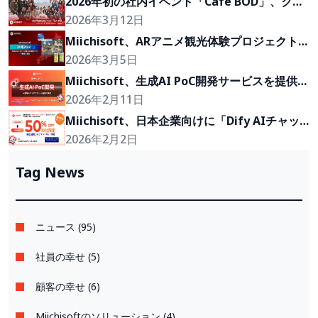
2026年初の社内イベント「Cafe BOD」、クラ
イアントの『Growth Partner』を目指して
2026年3月12日
Miichisoft、ARアニメ観光体験プロジェクト
「沖縄2Go！」の開発に参画
2026年3月5日
Miichisoft、生成AI PoC開発サービスを提供開
始。アイデアを2〜4週間で実現可能なプロトタ
2026年2月11日
イプに。
Miichisoft、日本企業向けに「Dify AIチャッ
トボット」導入支援プランを50％割引で提供。
2026年2月2日
先着10社限定！
Tag News
ニュース (95)
社員の幸せ (5)
顧客の幸せ (6)
Miichisoftのソリューション (4)