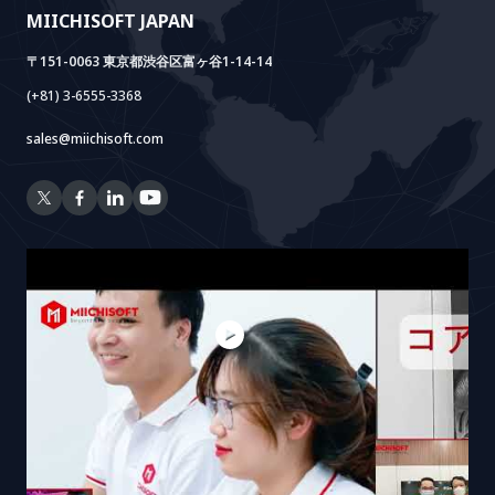
MIICHISOFT JAPAN
RAG Package
〒151-0063 東京都渋谷区富ヶ谷1-14-14
(+81) 3-6555-3368
sales@miichisoft.com