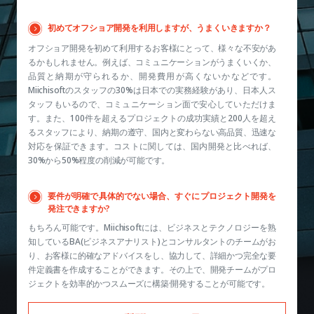
初めてオフショア開発を利用しますが、うまくいきますか？
オフショア開発を初めて利用するお客様にとって、様々な不安があ
るかもしれません。例えば、コミュニケーションがうまくいくか、
品質と納期が守られるか、開発費用が高くないかなどです。
Miichisoftのスタッフの30%は日本での実務経験があり、日本人ス
タッフもいるので、コミュニケーション面で安心していただけま
す。また、100件を超えるプロジェクトの成功実績と200人を超え
るスタッフにより、納期の遵守、国内と変わらない高品質、迅速な
対応を保証できます。コストに関しては、国内開発と比べれば、
30%から50%程度の削減が可能です。
要件が明確で具体的でない場合、すぐにプロジェクト開発を
発注できますか?
もちろん可能です。Miichisoftには、ビジネスとテクノロジーを熟
知しているBA(ビジネスアナリスト)とコンサルタントのチームがお
り、お客様に的確なアドバイスをし、協力して、詳細かつ完全な要
件定義書を作成することができます。その上で、開発チームがプロ
ジェクトを効率的かつスムーズに構築·開発することが可能です。