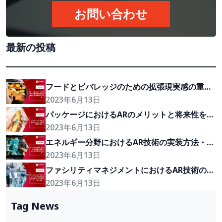
お問い合わせ
最新の投稿
フードとビバレッジのための拡張現実感の重要
性と応用事例をご紹介！
2023年6月13日
パッケージにおけるARのメリットと将来性をご
紹介！
2023年6月13日
エネルギー分野におけるAR技術の実装方法・応
用事例をご紹介！
2023年6月13日
ファシリティマネジメントにおけるAR技術の実
装方法・応用事例をご紹介！
2023年6月13日
Tag News