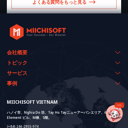
よくある質問をもっと見る
会社概要
会社概要
トピック
代表のメッセージ
イベント & ウェビナー
サービス
沿革
資料室
AI CO-CREATION
事例
経営理念
ブログ
GROWTH LAB
Dify導入支援
事例紹介
価値観
ニュース
AI+ SOLUTIONS
AI PoC開発
Core Lab
MIICHISOFT VIETNAM
実績
FAQ
VIETNAM BRIDGE
System Lab
AI+ Products
お客様の声
ハノイ市、Nghia Do 坊、Tay Ho Tayニューアーバンエリア、6th
Element ビル、M棟、5階。
Power Lab
BOTモデル
AI+ Package
Meet AI+
(+84) 246-2955-974