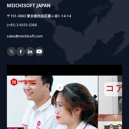
MIICHISOFT JAPAN
RAG Package
〒151-0063 東京都渋谷区富ヶ谷1-14-14
(+81) 3-6555-3368
sales@miichisoft.com