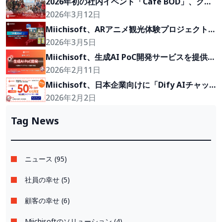
2026年初の社内イベント「Cafe BOD」、クラ
イアントの『Growth Partner』を目指して
2026年3月12日
Miichisoft、ARアニメ観光体験プロジェクト
「沖縄2Go！」の開発に参画
2026年3月5日
Miichisoft、生成AI PoC開発サービスを提供開
始。アイデアを2〜4週間で実現可能なプロトタ
2026年2月11日
イプに。
Miichisoft、日本企業向けに「Dify AIチャッ
トボット」導入支援プランを50％割引で提供。
2026年2月2日
先着10社限定！
Tag News
ニュース (95)
社員の幸せ (5)
顧客の幸せ (6)
Miichisoftのソリューション (4)