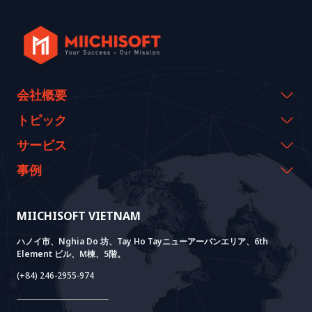
会社概要
会社概要
トピック
代表のメッセージ
イベント & ウェビナー
サービス
沿革
資料室
AI CO-CREATION
事例
経営理念
ブログ
GROWTH LAB
Dify導入支援
事例紹介
価値観
ニュース
AI+ SOLUTIONS
AI PoC開発
Core Lab
MIICHISOFT VIETNAM
実績
FAQ
VIETNAM BRIDGE
System Lab
AI+ Products
お客様の声
ハノイ市、Nghia Do 坊、Tay Ho Tayニューアーバンエリア、6th
Element ビル、M棟、5階。
Power Lab
BOTモデル
AI+ Package
Meet AI+
(+84) 246-2955-974
Cloud Lab
法人設立支援
AIDO
Multi-Agent Package
Doc AI+
Camera AI Package