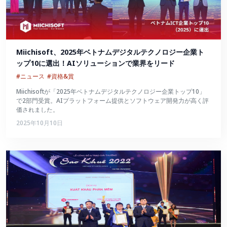
Miichisoft、2025年ベトナムデジタルテクノロジー企業ト
ップ10に選出！AIソリューションで業界をリード
#ニュース
#資格&賞
Miichisoftが「2025年ベトナムデジタルテクノロジー企業トップ10」
で2部門受賞。AIプラットフォーム提供とソフトウェア開発力が高く評
価されました。
2025年10月10日