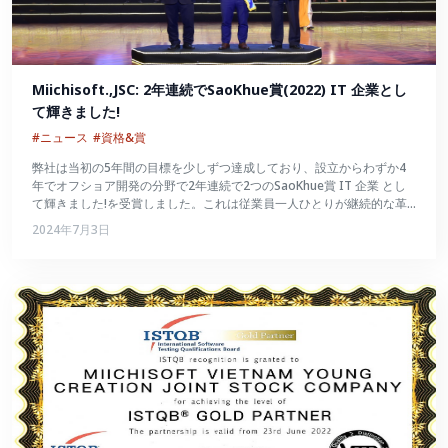
Miichisoft.,JSC: 2年連続でSaoKhue賞(2022) IT 企業とし
て輝きました!
#ニュース
#資格&賞
弊社は当初の5年間の目標を少しずつ達成しており、設立からわずか4
年でオフショア開発の分野で2年連続で2つのSaoKhue賞 IT 企業 とし
て輝きました!を受賞しました。これは従業員一人ひとりが継続的な革
新を続け、数々の試練を切り抜けて大きく成長したことの証でもあるで
2024年7月3日
しょう。