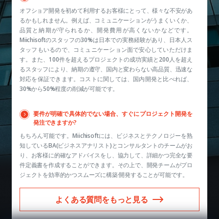
オフショア開発を初めて利用するお客様にとって、様々な不安があ
るかもしれません。例えば、コミュニケーションがうまくいくか、
品質と納期が守られるか、開発費用が高くないかなどです。
Miichisoftのスタッフの30%は日本での実務経験があり、日本人ス
タッフもいるので、コミュニケーション面で安心していただけま
す。また、100件を超えるプロジェクトの成功実績と200人を超え
るスタッフにより、納期の遵守、国内と変わらない高品質、迅速な
対応を保証できます。コストに関しては、国内開発と比べれば、
30%から50%程度の削減が可能です。
要件が明確で具体的でない場合、すぐにプロジェクト開発を
発注できますか?
もちろん可能です。Miichisoftには、ビジネスとテクノロジーを熟
知しているBA(ビジネスアナリスト)とコンサルタントのチームがお
り、お客様に的確なアドバイスをし、協力して、詳細かつ完全な要
件定義書を作成することができます。その上で、開発チームがプロ
ジェクトを効率的かつスムーズに構築·開発することが可能です。
よくある質問をもっと見る