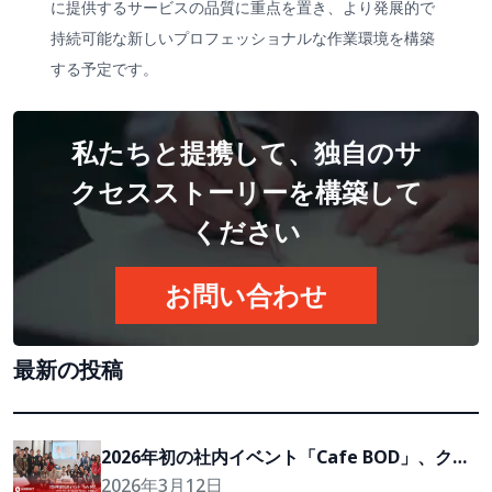
に提供するサービスの品質に重点を置き、より発展的で
持続可能な新しいプロフェッショナルな作業環境を構築
する予定です。
私たちと提携して、独自のサ
クセスストーリーを構築して
ください
お問い合わせ
最新の投稿
2026年初の社内イベント「Cafe BOD」、クラ
イアントの『Growth Partner』を目指して
2026年3月12日