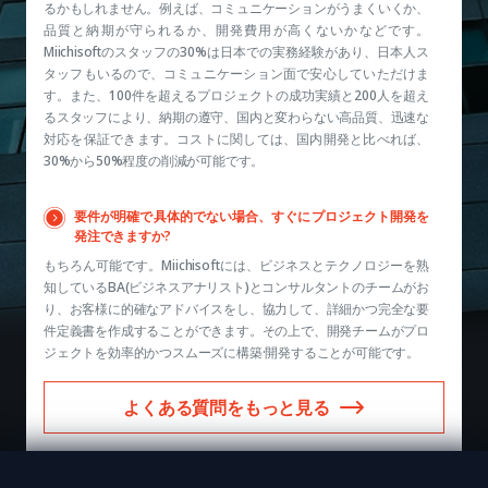
るかもしれません。例えば、コミュニケーションがうまくいくか、
品質と納期が守られるか、開発費用が高くないかなどです。
Miichisoftのスタッフの30%は日本での実務経験があり、日本人ス
タッフもいるので、コミュニケーション面で安心していただけま
す。また、100件を超えるプロジェクトの成功実績と200人を超え
るスタッフにより、納期の遵守、国内と変わらない高品質、迅速な
対応を保証できます。コストに関しては、国内開発と比べれば、
30%から50%程度の削減が可能です。
要件が明確で具体的でない場合、すぐにプロジェクト開発を
発注できますか?
もちろん可能です。Miichisoftには、ビジネスとテクノロジーを熟
知しているBA(ビジネスアナリスト)とコンサルタントのチームがお
り、お客様に的確なアドバイスをし、協力して、詳細かつ完全な要
件定義書を作成することができます。その上で、開発チームがプロ
ジェクトを効率的かつスムーズに構築·開発することが可能です。
よくある質問をもっと見る