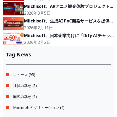
Miichisoft、ARアニメ観光体験プロジェクト
「沖縄2Go！」の開発に参画
2026年3月5日
Miichisoft、生成AI PoC開発サービスを提供開
始。アイデアを2〜4週間で実現可能なプロトタ
2026年2月11日
イプに。
Miichisoft、日本企業向けに「Dify AIチャッ
トボット」導入支援プランを50％割引で提供。
2026年2月2日
先着10社限定！
Tag News
ニュース (95)
社員の幸せ (5)
顧客の幸せ (6)
Miichisoftのソリューション (4)