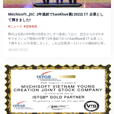
Miichisoft.,JSC: 2年連続でSaoKhue賞(2022) IT 企業とし
て輝きました!
#ニュース
#資格&賞
弊社は当初の5年間の目標を少しずつ達成しており、設立からわずか4
年でオフショア開発の分野で2年連続で2つのSaoKhue賞 IT 企業 とし
て輝きました!を受賞しました。これは従業員一人ひとりが継続的な革
新を続け、数々の試練を切り抜けて大きく成長したことの証でもあるで
2024年7月3日
しょう。