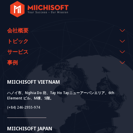
会社概要
会社概要
トピック
代表のメッセージ
イベント & ウェビナー
サービス
沿革
資料室
AI CO-CREATION
事例
経営理念
ブログ
GROWTH LAB
Dify導入支援
事例紹介
価値観
ニュース
AI+ SOLUTIONS
AI PoC開発
Core Lab
MIICHISOFT VIETNAM
実績
FAQ
VIETNAM BRIDGE
System Lab
AI+ Products
お客様の声
ハノイ市、Nghia Do 坊、Tay Ho Tayニューアーバンエリア、6th
Element ビル、M棟、5階。
Power Lab
BOTモデル
AI+ Package
Meet AI+
(+84) 246-2955-974
Cloud Lab
法人設立支援
AIDO
Multi-Agent Package
Doc AI+
Camera AI Package
MIICHISOFT JAPAN
RAG Package