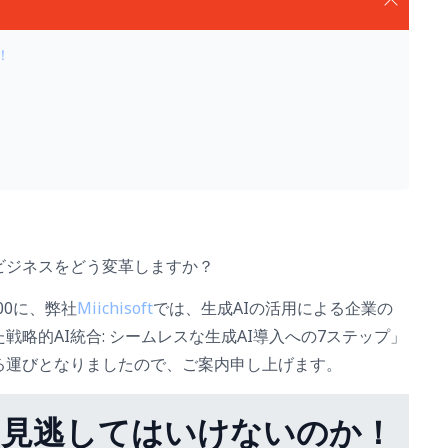
！
ビジネスをどう変革しますか？
:00に、弊社
Miichisoft
では、生成AIの活用による企業の
略的AI統合: シームレスな生成AI導入への7ステップ」
る運びとなりましたので、ご案内申し上げます。
を見逃してはいけないのか！