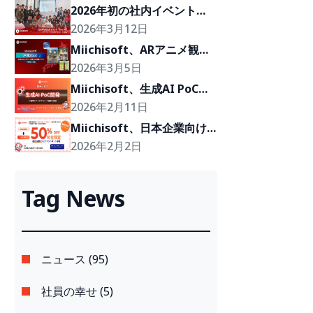
2026年初の社内イベント
「Cafe BOD」、クライアン
2026年3月12日
トの『Growth Partner』を
Miichisoft、ARアニメ観光
目指して
体験プロジェクト「沖縄
2026年3月5日
2Go！」の開発に参画
Miichisoft、生成AI PoC開
発サービスを提供開始。アイ
2026年2月11日
デアを2〜4週間で実現可能
Miichisoft、日本企業向け
なプロトタイプに。
に「Dify AIチャットボッ
2026年2月2日
ト」導入支援プランを50％
割引で提供。先着10社限
Tag News
定！
ニュース (95)
社員の幸せ (5)