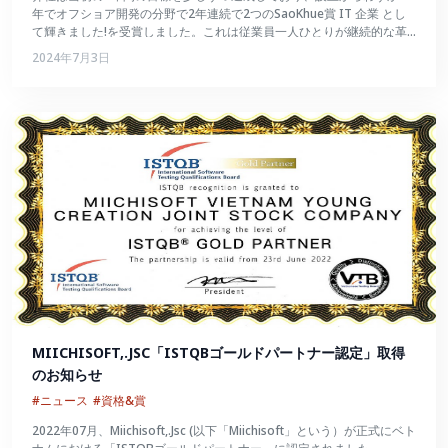
年でオフショア開発の分野で2年連続で2つのSaoKhue賞 IT 企業 とし
て輝きました!を受賞しました。これは従業員一人ひとりが継続的な革
新を続け、数々の試練を切り抜けて大きく成長したことの証でもあるで
2024年7月3日
しょう。
MIICHISOFT,.JSC「ISTQBゴールドパートナー認定」取得
のお知らせ
#ニュース
#資格&賞
2022年07月、Miichisoft,.Jsc (以下「Miichisoft」という）が正式にベト