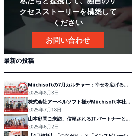
私たちと提携して、独自のサ
クセスストーリーを構築して
ください
お問い合わせ
最新の投稿
Miichisoftの7月カルチャー：幸せを広げる旅
路
2025年8月8日
株式会社アーベルソフト様がMiichisoft本社を
訪問、長期的なパートナーシップ強化へ
2025年7月18日
山本顧問ご来訪、信頼されるITパートナーとし
ての地位をさらに強化
2025年6月2日
【4月総括】「つながり」と「インスピレーシ