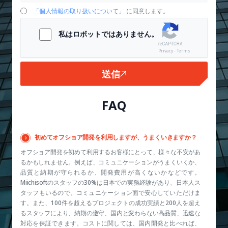
「個人情報の取り扱いについて」
に同意します。
私はロボットではありません。
Privacy - Terms
送信
FAQ
初めてオフショア開発を利用しますが、うまくいきますか？
オフショア開発を初めて利用するお客様にとって、様々な不安があ
るかもしれません。例えば、コミュニケーションがうまくいくか、
品質と納期が守られるか、開発費用が高くないかなどです。
Miichisoftのスタッフの30%は日本での実務経験があり、日本人ス
タッフもいるので、コミュニケーション面で安心していただけま
す。また、100件を超えるプロジェクトの成功実績と200人を超え
るスタッフにより、納期の遵守、国内と変わらない高品質、迅速な
対応を保証できます。コストに関しては、国内開発と比べれば、