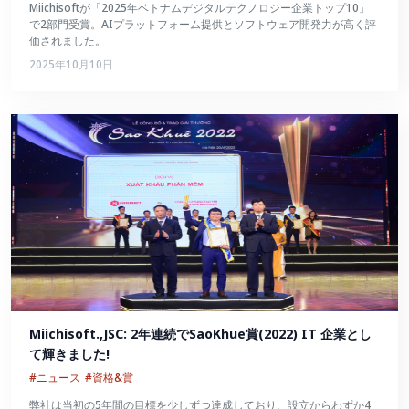
Miichisoftが「2025年ベトナムデジタルテクノロジー企業トップ10」
で2部門受賞。AIプラットフォーム提供とソフトウェア開発力が高く評
価されました。
2025年10月10日
Miichisoft.,JSC: 2年連続でSaoKhue賞(2022) IT 企業とし
て輝きました!
#ニュース
#資格&賞
弊社は当初の5年間の目標を少しずつ達成しており、設立からわずか4