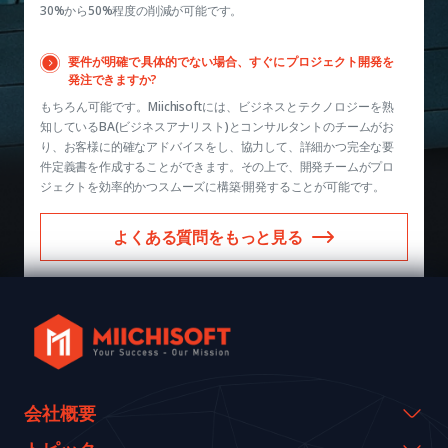
30%から50%程度の削減が可能です。
要件が明確で具体的でない場合、すぐにプロジェクト開発を
発注できますか?
もちろん可能です。Miichisoftには、ビジネスとテクノロジーを熟
知しているBA(ビジネスアナリスト)とコンサルタントのチームがお
り、お客様に的確なアドバイスをし、協力して、詳細かつ完全な要
件定義書を作成することができます。その上で、開発チームがプロ
ジェクトを効率的かつスムーズに構築·開発することが可能です。
よくある質問をもっと見る
会社概要
会社概要