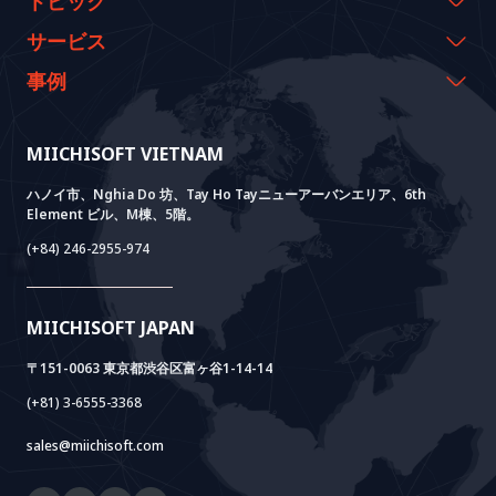
トピック
代表のメッセージ
イベント & ウェビナー
サービス
沿革
資料室
AI CO-CREATION
事例
経営理念
ブログ
GROWTH LAB
Dify導入支援
事例紹介
価値観
ニュース
AI+ SOLUTIONS
AI PoC開発
Core Lab
MIICHISOFT VIETNAM
実績
FAQ
VIETNAM BRIDGE
System Lab
AI+ Products
お客様の声
ハノイ市、Nghia Do 坊、Tay Ho Tayニューアーバンエリア、6th
Element ビル、M棟、5階。
Power Lab
BOTモデル
AI+ Package
Meet AI+
(+84) 246-2955-974
Cloud Lab
法人設立支援
AIDO
Multi-Agent Package
Doc AI+
Camera AI Package
MIICHISOFT JAPAN
RAG Package
〒151-0063 東京都渋谷区富ヶ谷1-14-14
(+81) 3-6555-3368
sales@miichisoft.com