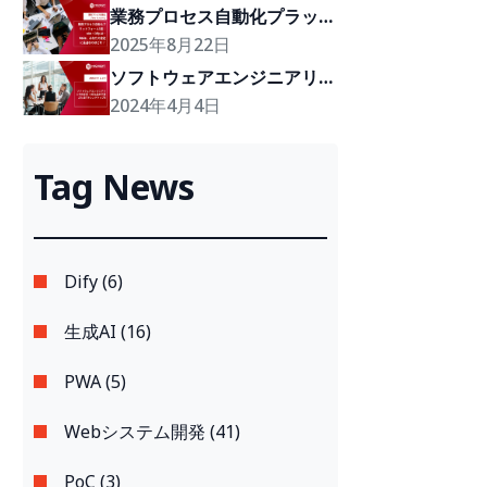
業務プロセス自動化プラット
フォーム3選：n8n・Dify 
2025年8月22日
AI・Make、あなたの会社に
ソフトウェアエンジニアリン
最適なのはどれ？
グの未来：2024年の予測さ
2024年4月4日
れるITトレンドトップ6
Tag News
Dify (6)
生成AI (16)
PWA (5)
Webシステム開発 (41)
PoC (3)