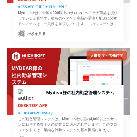
#CSS
#EC-CUBE
#HTML
#PHP
Mydear社は、全国4,000以上のサロンにヘアケア商品を提供
している企業です。彼らのヘアケア商品の受注と配送に関す
るシステムは、一貫性を重視しています。このシステムは、
科学的な注文管理システムを採用し、注文状況の統計情報を
続きを見る
提供し、販売管理をサポートする役割を果たしています。
人事制度・労働時間
Mydear様の社内勤怠管理システム
DESKTOP APP
#PHP Laravel
#Vue.JS
この勤怠管理システムは、Mydear社の国内4,000以上のサロ
ンに勤務する数千人の従業員に適用されています。このプロ
ジェクトでは、単純な計時システムの基本機能に加えて、作
業の特性に基づく多くの動きと柔軟性が必要です。そのた