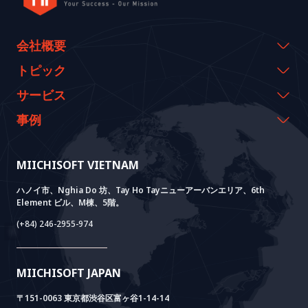
会社概要
会社概要
トピック
代表のメッセージ
イベント & ウェビナー
サービス
沿革
資料室
AI CO-CREATION
事例
経営理念
ブログ
GROWTH LAB
Dify導入支援
事例紹介
価値観
ニュース
AI+ SOLUTIONS
AI PoC開発
Core Lab
MIICHISOFT VIETNAM
実績
FAQ
VIETNAM BRIDGE
System Lab
AI+ Products
お客様の声
ハノイ市、Nghia Do 坊、Tay Ho Tayニューアーバンエリア、6th
Element ビル、M棟、5階。
Power Lab
BOTモデル
AI+ Package
Meet AI+
(+84) 246-2955-974
Cloud Lab
法人設立支援
AIDO
Multi-Agent Package
Doc AI+
Camera AI Package
MIICHISOFT JAPAN
RAG Package
〒151-0063 東京都渋谷区富ヶ谷1-14-14