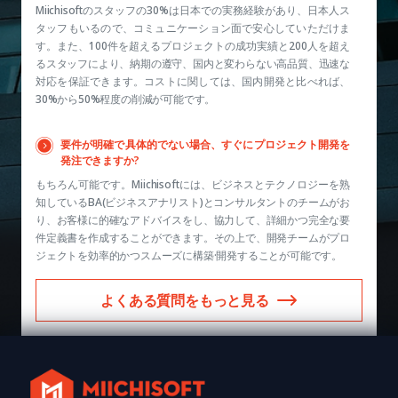
Miichisoftのスタッフの30%は日本での実務経験があり、日本人ス
タッフもいるので、コミュニケーション面で安心していただけま
す。また、100件を超えるプロジェクトの成功実績と200人を超え
るスタッフにより、納期の遵守、国内と変わらない高品質、迅速な
対応を保証できます。コストに関しては、国内開発と比べれば、
30%から50%程度の削減が可能です。
要件が明確で具体的でない場合、すぐにプロジェクト開発を
発注できますか?
もちろん可能です。Miichisoftには、ビジネスとテクノロジーを熟
知しているBA(ビジネスアナリスト)とコンサルタントのチームがお
り、お客様に的確なアドバイスをし、協力して、詳細かつ完全な要
件定義書を作成することができます。その上で、開発チームがプロ
ジェクトを効率的かつスムーズに構築·開発することが可能です。
よくある質問をもっと見る