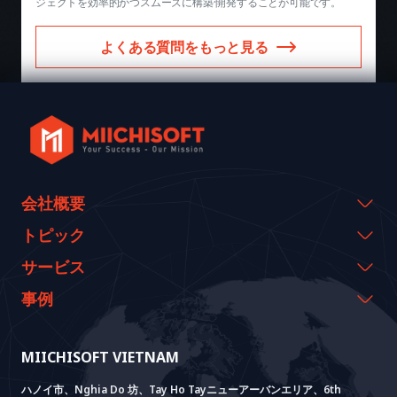
ジェクトを効率的かつスムーズに構築·開発することが可能です。
よくある質問をもっと見る
会社概要
会社概要
トピック
代表のメッセージ
イベント & ウェビナー
サービス
沿革
資料室
AI CO-CREATION
事例
経営理念
ブログ
GROWTH LAB
Dify導入支援
事例紹介
価値観
ニュース
AI+ SOLUTIONS
AI PoC開発
Core Lab
MIICHISOFT VIETNAM
実績
FAQ
VIETNAM BRIDGE
System Lab
AI+ Products
お客様の声
ハノイ市、Nghia Do 坊、Tay Ho Tayニューアーバンエリア、6th