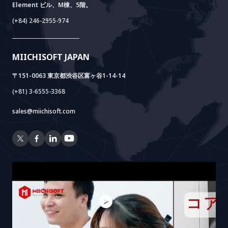
Element ビル、M棟、5階。
Power Lab
BOTモデル
AI+ Package
Meet AI+
(+84) 246-2955-974
Cloud Lab
法人設立支援
AIDO
Multi-Agent Package
Doc AI+
Camera AI Package
MIICHISOFT JAPAN
RAG Package
〒151-0063 東京都渋谷区富ヶ谷1-14-14
(+81) 3-6555-3368
sales@miichisoft.com