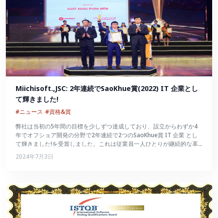
Miichisoft.,JSC: 2年連続でSaoKhue賞(2022) IT 企業とし
て輝きました!
#ニュース
#資格&賞
弊社は当初の5年間の目標を少しずつ達成しており、設立からわずか4
年でオフショア開発の分野で2年連続で2つのSaoKhue賞 IT 企業 とし
て輝きました!を受賞しました。これは従業員一人ひとりが継続的な革
新を続け、数々の試練を切り抜けて大きく成長したことの証でもあるで
2024年7月3日
しょう。