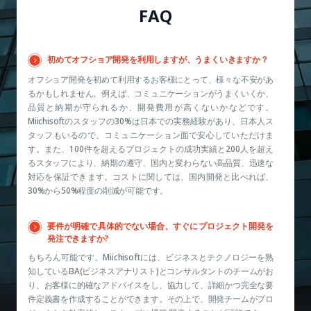
FAQ
初めてオフショア開発を利用しますが、うまくいきますか？
オフショア開発を初めて利用するお客様にとって、様々な不安があ
るかもしれません。例えば、コミュニケーションがうまくいくか、
品質と納期が守られるか、開発費用が高くないかなどです。
Miichisoftのスタッフの30%は日本での実務経験があり、日本人ス
タッフもいるので、コミュニケーション面で安心していただけま
す。また、100件を超えるプロジェクトの成功実績と200人を超え
るスタッフにより、納期の遵守、国内と変わらない高品質、迅速な
対応を保証できます。コストに関しては、国内開発と比べれば、
30%から50%程度の削減が可能です。
要件が明確で具体的でない場合、すぐにプロジェクト開発を
発注できますか?
もちろん可能です。Miichisoftには、ビジネスとテクノロジーを熟
知しているBA(ビジネスアナリスト)とコンサルタントのチームがお
り、お客様に的確なアドバイスをし、協力して、詳細かつ完全な要
件定義書を作成することができます。その上で、開発チームがプロ