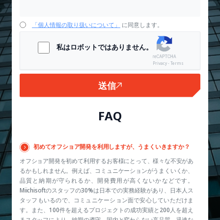
「個人情報の取り扱いについて」
に同意します。
私はロボットではありません。
Privacy - Terms
送信
FAQ
初めてオフショア開発を利用しますが、うまくいきますか？
オフショア開発を初めて利用するお客様にとって、様々な不安があ
るかもしれません。例えば、コミュニケーションがうまくいくか、
品質と納期が守られるか、開発費用が高くないかなどです。
Miichisoftのスタッフの30%は日本での実務経験があり、日本人ス
タッフもいるので、コミュニケーション面で安心していただけま
す。また、100件を超えるプロジェクトの成功実績と200人を超え
るスタッフにより、納期の遵守、国内と変わらない高品質、迅速な