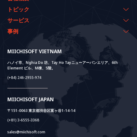
会社概要
トピック
代表のメッセージ
イベント & ウェビナー
サービス
沿革
資料室
AI CO-CREATION
事例
経営理念
ブログ
GROWTH LAB
Dify導入支援
事例紹介
価値観
ニュース
AI+ SOLUTIONS
AI PoC開発
Core Lab
MIICHISOFT VIETNAM
実績
FAQ
VIETNAM BRIDGE
System Lab
AI+ Products
お客様の声
ハノイ市、Nghia Do 坊、Tay Ho Tayニューアーバンエリア、6th
Element ビル、M棟、5階。
Power Lab
BOTモデル
AI+ Package
Meet AI+
(+84) 246-2955-974
Cloud Lab
法人設立支援
AIDO
Multi-Agent Package
Doc AI+
Camera AI Package
MIICHISOFT JAPAN
RAG Package
〒151-0063 東京都渋谷区富ヶ谷1-14-14
(+81) 3-6555-3368
sales@miichisoft.com