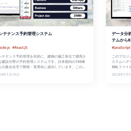
ンテナンス予約管理システム
データ分析
テムからK
ode.js
#React.JS
#JavaScript
ンテナンス予約管理を目的に、建物の施工単位で適用さ
このプロジェク
る建設分野の予約管理システムです。日本国内の100棟
ステムへデ
上の集合住宅で開発・実用化に成功しています。このシ
XMLファイ
テムは、別々の機能クラスターを持つ4つのユーザーグ
システム上
24年1月10日
2024年1月
ープのためのものです。
す。