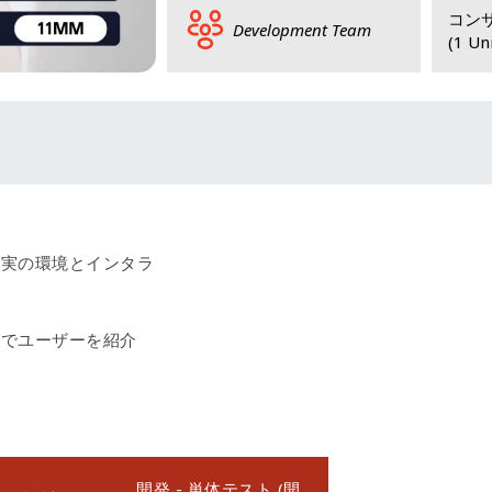
コンサ
Development Team
(1 Un
❮
現実の環境とインタラ
トでユーザーを紹介
開発 - 単体テスト (開