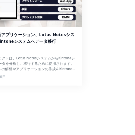
アプリケーション、Lotus Notesシス
intoneシステムへデータ移行
トは、Lotus NotesシステムからKintoneシ
ータを分析し、移行するために使用されます。
ルの解析やアプリケーションの作成をKintone
で手作業で行う時間を短縮することができま
10日