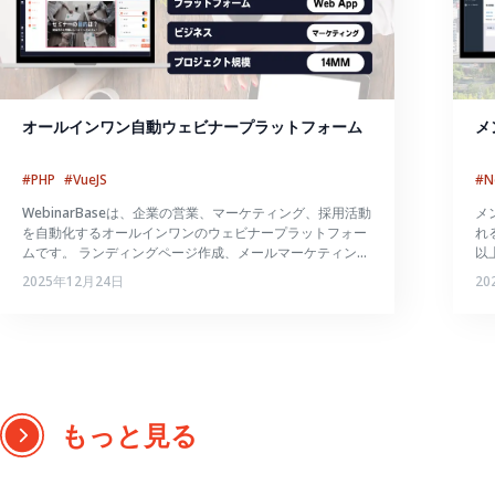
オールインワン自動ウェビナープラットフォーム
メ
#PHP
#VueJS
#N
WebinarBaseは、企業の営業、マーケティング、採用活動
メ
を自動化するオールインワンのウェビナープラットフォー
れ
ムです。 ランディングページ作成、メールマーケティン
以
グ、顧客管理(CRM)、データ分析など、ウェビナー運営に
ス
2025年12月24日
20
必要な機能を統合し、24時間365日、手動操作なしで自動
ル
ウェビナーを実施できます。
もっと見る