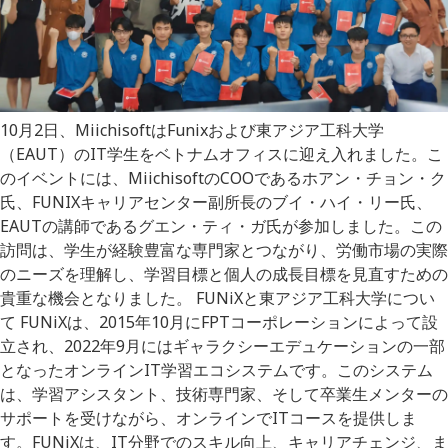
10月2日、MiichisoftはFunixおよび東アジア工科大学
（EAUT）のIT学生をベトナムオフィスに迎え入れました。こ
のイベントには、MiichisoftのCOOであるホアン・チョン・ク
氏、FUNIXキャリアセンター副所長のブイ・ハイ・リー氏、
EAUTの講師であるグエン・ティ・ガ氏が参加しました。この
訪問は、学生が経験豊富な専門家とつながり、労働市場の実際
のニーズを理解し、学習目標と個人の成長目標を見直すための
貴重な機会となりました。 FUNiXと東アジア工科大学につい
て FUNiXは、2015年10月にFPTコーポレーションによって設
立され、2022年9月にはギャラクシーエデュケーションの一部
となったオンラインIT学習エコシステムです。このシステム
は、学習アシスタント、技術専門家、そして卒業生メンターの
サポートを受けながら、オンラインでITコースを提供しま
す。FUNiXは、IT分野でのスキル向上、キャリアチェンジ、ま