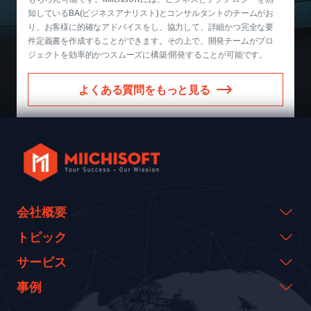
知しているBA(ビジネスアナリスト)とコンサルタントのチームがお
り、お客様に的確なアドバイスをし、協力して、詳細かつ完全な要
件定義書を作成することができます。その上で、開発チームがプロ
ジェクトを効率的かつスムーズに構築·開発することが可能です。
よくある質問をもっと見る
会社概要
会社概要
トピック
代表のメッセージ
イベント & ウェビナー
サービス
沿革
資料室
AI CO-CREATION
事例
経営理念
ブログ
GROWTH LAB
Dify導入支援
事例紹介