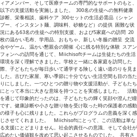
ィアメンバー、そして医療チームの専門的なサポートのもと、
以下の支援活動を実施しました。 300名の生徒への無料健康
診断、栄養相談、歯科ケア 300セットの生活必需品（シャン
プー、インスタント麺、調味料、砂糖など）の提供 困難な状
況にある63名の生徒への特別支援、および5家庭への訪問 20
枚の温かい毛布、学用品、おもちゃ、新しい冬服の贈呈 交流
会やゲーム、温かい懇親会の開催 心に残る特別な体験 スアン
フォンへの訪問を通じて、Miichisoftチームは生徒たちの生活
環境を深く理解できました。学校と一緒に各家庭を訪問した
際、子どもたちが毎日歩いて通学する険しく遠い道のりを見ま
した。古びた家屋、寒い季節に十分でない生活空間も目の当た
りにしました。一つひとつの贈り物や支援活動が、子どもたち
にとって本当に大きな意味を持つことを実感しました。 活動
を通じて印象的だったのは、子どもたちの輝く笑顔や澄んだ瞳
です。健康診断や小さな贈り物を受け取った時の保護者の感動
の様子も心に残りました。これらがプログラムの意義を深く感
じさせてくれました。 Miichisoftにとって、この活動は単な
る支援にとどまりません。社会的責任への意識、そして会社が
広めたい価値観を改めて思い起こさせるものでした。 共有さ