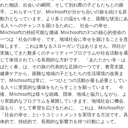
れた物語、出会いの瞬間、そして別れ際の子どもたちとの握
手。これらすべてが、Miichisoftが分かち合いの旅を続ける原
動力となっています。より多くの温かい冬と、困難な状況にあ
る人々へのチャンスを届けるために。 社会への幸せ、
Miichisoftの持続可能な価値 Miichisoftの3つの核心的使命の
一つは「社会の幸せ」です。地域社会に幸せを届けることを意
味します。 これは単なるスローガンではありません。同社が
実施してきた数多くのチャリティープログラムや社会活動を通
じて体現されている長期的な方針です。 「あたたかい冬・は
ばたく春」は、その旅の代表的な足跡の一つです。教育支援、
健康ケアから、困難な地域の子どもたちの生活環境の改善ま
で。Miichisoftは常に、一つひとつの活動が最も必要としてい
る人々に実質的な価値をもたらすことを願っています。 今
後、Miichisoftは様々な組織、団体、地域と協力しながら、よ
り実践的なプログラムを展開していきます。地域社会に機会、
温もり、そして希望を広げるために。 これは、Miichisoftが
「社会の幸せ」というコミットメントを実現する方法です。具
体的で、持続的で、長期的な影響力を持つ行動によって。