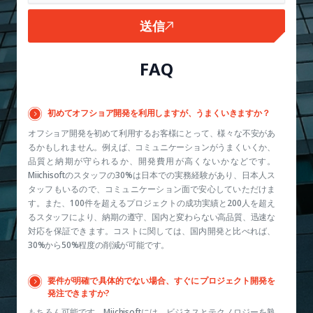
送信
FAQ
初めてオフショア開発を利用しますが、うまくいきますか？
オフショア開発を初めて利用するお客様にとって、様々な不安があ
るかもしれません。例えば、コミュニケーションがうまくいくか、
品質と納期が守られるか、開発費用が高くないかなどです。
Miichisoftのスタッフの30%は日本での実務経験があり、日本人ス
タッフもいるので、コミュニケーション面で安心していただけま
す。また、100件を超えるプロジェクトの成功実績と200人を超え
るスタッフにより、納期の遵守、国内と変わらない高品質、迅速な
対応を保証できます。コストに関しては、国内開発と比べれば、
30%から50%程度の削減が可能です。
要件が明確で具体的でない場合、すぐにプロジェクト開発を
発注できますか?
もちろん可能です。Miichisoftには、ビジネスとテクノロジーを熟