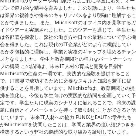
Miichisoftのリーダーや専門家たちはこれに率直に応え、オー
プンで協力的な精神を育みました。この対話により、学生たち
は業界の複雑さや将来のキャリアパスをより明確に理解するこ
とができました。 また、Miichisoftのオフィス内を見学するガ
イドツアーも実施されました。このツアーを通じて、学生たち
は各部署を探索し、弊社の働き方や日々の業務について学ぶ機
会を得ました。これは現代のIT企業がどのように機能してい
るかを包括的に理解し、学業と実務のギャップを埋めるチャン
スとなりました。 学生と教育機関との強力なパートナーシッ
プの構築 この訪問は、未来IT人材の育成と開発を目指す
Miichisoftの使命の一環です。実践的な経験を提供すること
で、IT業界で成功するために必要なスキルと知識を若手に提
供することを目指しています。Miichisoftは、教育機関との提
携を強化し、今後も学生向けの実践的な訪問を企画していく予
定です。学生たちに現実のシナリオに触れることで、将来の課
題に自信とイノベーションを持って取り組むことができると信
じています。 未来IT人材への協力 FUNiXとEAUTの学生たち
がMiichisoftを訪問したことは、学問と業界の強い結びつきを
構築するという弊社の継続的な取り組みを証明しています。