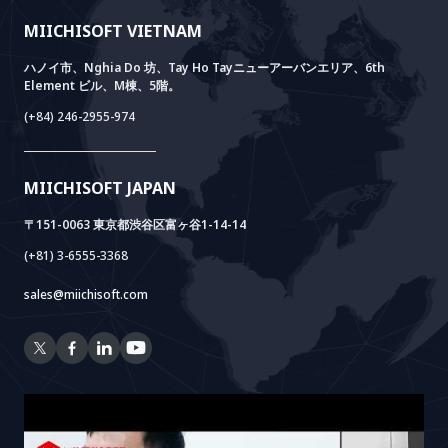
価値観
ニュース
AI+ SOLUTIONS
AI PoC開発
Core Lab
MIICHISOFT VIETNAM
実績
FAQ
VIETNAM BRIDGE
System Lab
AI+ Products
お客様の声
ハノイ市、Nghia Do 坊、Tay Ho Tayニューアーバンエリア、6th
Element ビル、M棟、5階。
Power Lab
BOTモデル
AI+ Package
Meet AI+
(+84) 246-2955-974
Cloud Lab
法人設立支援
AIDO
Multi-Agent Package
Doc AI+
Camera AI Package
MIICHISOFT JAPAN
RAG Package
〒151-0063 東京都渋谷区富ヶ谷1-14-14
(+81) 3-6555-3368
sales@miichisoft.com