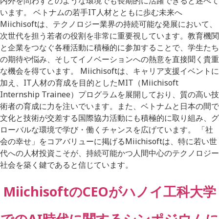
内外を問わずどのような環境でも長期的に活躍できると述べて
います。 ベトナムの若手IT人材とともに歩む未来へ
Miichisoftは、テクノロジー業界の持続可能な発展において、
次世代を担う若者の役割を非常に重要視しています。教育機関
と企業をつなぐ各種活動に積極的に参加することで、学生たち
の期待や悩み、そしてイノベーションへの熱意を直接聞く貴重
な機会を得ています。 Miichisoftは、キャリア支援イベントに
加え、IT人材の育成を目的としたMIT（Miichisoft
Internship Trainee）プログラムを展開しており、質の高い技
術者の育成に力を注いでいます。また、ベトナムと日本の間で
文化と技術が交差する国際協力活動にも積極的に取り組み、グ
ローバルな環境で学び・働くチャンスを広げています。 「社
会の幸せ」をコアバリューに掲げるMiichisoftは、特に若い世
代への人材投資こそが、持続可能かつ人間中心のテクノロジー
社会を築く鍵であると信じています。
MiichisoftのCEOがハノイ工科大学
でのAI時代に関するシンポジウムに