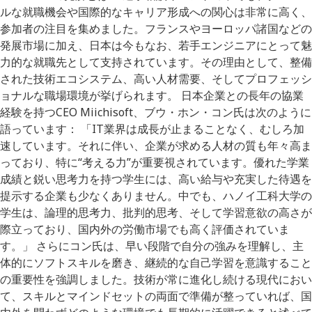
ルな就職機会や国際的なキャリア形成への関心は非常に高く、
参加者の注目を集めました。フランスやヨーロッパ諸国などの
発展市場に加え、日本は今もなお、若手エンジニアにとって魅
力的な就職先として支持されています。その理由として、整備
された技術エコシステム、高い人材需要、そしてプロフェッシ
ョナルな職場環境が挙げられます。 日本企業との長年の協業
経験を持つCEO Miichisoft、ブウ・ホン・コン氏は次のように
語っています： 「IT業界は成長が止まることなく、むしろ加
速しています。それに伴い、企業が求める人材の質も年々高ま
っており、特に“考える力”が重要視されています。優れた学業
成績と鋭い思考力を持つ学生には、高い給与や充実した待遇を
提示する企業も少なくありません。中でも、ハノイ工科大学の
学生は、論理的思考力、批判的思考、そして学習意欲の高さが
際立っており、国内外の労働市場でも高く評価されていま
す。」 さらにコン氏は、早い段階で自分の強みを理解し、主
体的にソフトスキルを磨き、継続的な自己学習を意識すること
の重要性を強調しました。技術が常に進化し続ける現代におい
て、スキルとマインドセットの両面で準備が整っていれば、国