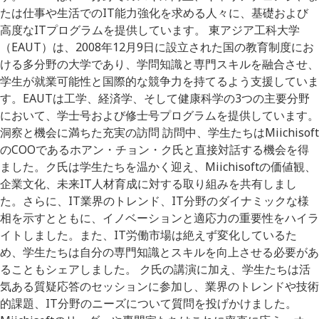
たは仕事や生活でのIT能力強化を求める人々に、基礎および
高度なITプログラムを提供しています。 東アジア工科大学
（EAUT）は、2008年12月9日に設立された国の教育制度にお
ける多分野の大学であり、学問知識と専門スキルを融合させ、
学生が就業可能性と国際的な競争力を持てるよう支援していま
す。EAUTは工学、経済学、そして健康科学の3つの主要分野
において、学士号および修士号プログラムを提供しています。
洞察と機会に満ちた充実の訪問 訪問中、学生たちはMiichisoft
のCOOであるホアン・チョン・ク氏と直接対話する機会を得
ました。ク氏は学生たちを温かく迎え、Miichisoftの価値観、
企業文化、未来IT人材育成に対する取り組みを共有しまし
た。さらに、IT業界のトレンド、IT分野のダイナミックな様
相を示すとともに、イノベーションと適応力の重要性をハイラ
イトしました。また、IT労働市場は絶えず変化しているた
め、学生たちは自分の専門知識とスキルを向上させる必要があ
ることもシェアしました。 ク氏の講演に加え、学生たちは活
気ある質疑応答のセッションに参加し、業界のトレンドや技術
的課題、IT分野のニーズについて質問を投げかけました。