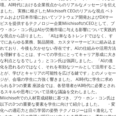
壇。AI時代における企業視点からのリアルなメッセージを伝え
ました。 実務に根ざしたMiichisoft CEOのリアルな視点 ベト
ナムおよび日本市場においてソフトウェア開発およびDXサー
ビスを提供するテクノロジー企業MiichisoftのCEOとして、ブ
ウ・ホン・コン氏はAIが労働市場に与える影響について実践的
な視点から語りました。 「AIは単なるトレンドではなく、す
でにあらゆる業務、製品開発、カスタマーサービスに組み込ま
れており、今後も欠かせない存在です。AIの仕組みや活用方法
を理解することは、すべての学生にとってキャリア形成に大き
な利点となるでしょう」とコン氏は強調しました。 「AIの進
化を恐れるのではなく、それを有効なツールとして活用するこ
とが、学びとキャリアの可能性を広げる鍵です」とのメッセー
ジが、会場の学生に力強く響きました。 AI時代に学生に求め
られる3つの要素 座談会では、各登壇者がAI時代に必要とされ
るスキルや思考について活発な議論を交わしました。
Miichisoftでの人材育成経験に基づき、ブウ・ホン・コン氏は
以下の3つの重要な要素を学生に向けて紹介しました。 ・変
化への適応力と自己学習の姿勢 テクノロジーは日々進化して