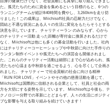
自身の健康だけでなく、社会貢献にも真摯に取り組んできまし
た。孤児たちのために資金を集めるという目標のもと、6つの
ランニングチームが総計840時間を費やし、3,260kmを走り切
りました！この成果は、Miichisoft社員の忍耐力だけでなく、
団結と不遇な状況にある人々の生活に変化をもたらそうとする
決意を示しています。 チャリティーラン のみならず、心から
のチャリティー活動 走った距離が寄付金に換算されるだけで
なく、Miichisoftは他にも多くの募金活動を行いました。社内
にはチャリティーコーヒーショップや中秋節に向けた手作りの
ランタン制作イベントや孤児たちへの演芸会も開催されまし
た。これらのチャリティー活動は細部にまで心が込められ、孤
児たちが心温まる中秋節を過ごせるよう、心を尽くして企画さ
れました。 チャリティー で社会貢献の社会に向ける精神
「RUN FOR LOVE」イベントやその他の慈善活動を通じて、
Miichisoftは国際的に信頼される企業として、社員と社会の両
方を大切にする姿勢を示しています。 Miichisoftは今後も、テ
クノロジー分野での革新にとどまらず、人々の生活にポジティ
ブな影響を与える取り組みを続けていきます！