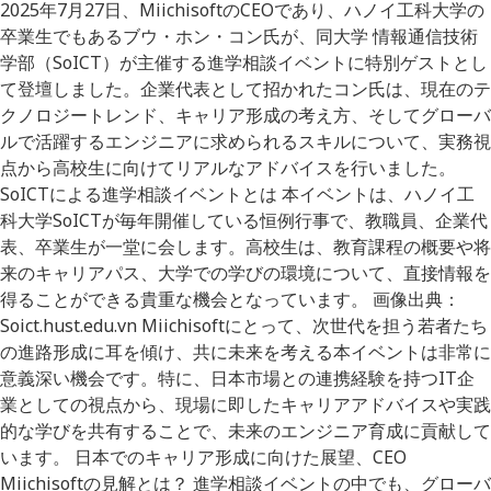
2025年7月27日、MiichisoftのCEOであり、ハノイ工科大学の
卒業生でもあるブウ・ホン・コン氏が、同大学 情報通信技術
学部（SoICT）が主催する進学相談イベントに特別ゲストとし
て登壇しました。企業代表として招かれたコン氏は、現在のテ
クノロジートレンド、キャリア形成の考え方、そしてグローバ
ルで活躍するエンジニアに求められるスキルについて、実務視
点から高校生に向けてリアルなアドバイスを行いました。
SoICTによる進学相談イベントとは 本イベントは、ハノイ工
科大学SoICTが毎年開催している恒例行事で、教職員、企業代
表、卒業生が一堂に会します。高校生は、教育課程の概要や将
来のキャリアパス、大学での学びの環境について、直接情報を
得ることができる貴重な機会となっています。 画像出典：
Soict.hust.edu.vn Miichisoftにとって、次世代を担う若者たち
の進路形成に耳を傾け、共に未来を考える本イベントは非常に
意義深い機会です。特に、日本市場との連携経験を持つIT企
業としての視点から、現場に即したキャリアアドバイスや実践
的な学びを共有することで、未来のエンジニア育成に貢献して
います。 日本でのキャリア形成に向けた展望、CEO
Miichisoftの見解とは？ 進学相談イベントの中でも、グローバ