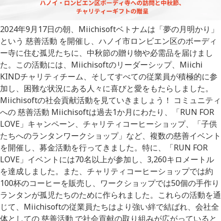
2024年9月17日の朝、Miichisoftベトナムは「夢の月明かり」
という 慈善活動 を開催し、ハノイ市ロンビエン区のボーディ
ー寺に住む孤児たちに、中秋節の贈り物や必需品を届けまし
た。この活動には、Miichisoftのリーダーシップ、Miichi
KINDチャリティチーム、そしてすべての従業員が積極的に参
加し、困難な状況にある人々に喜びと愛をもたらしました。
Miichisoftの社会貢献活動を見ていきましょう！ コミュニティ
への 慈善活動 Miichisoftは過去1か月にわたり、「RUN FOR
LOVE」キャンペーン、チャリティコーヒーショップ、「子供
たちへのランタンワークショップ」など、複数の慈善イベント
を開催し、募金活動を行ってきました。特に、「RUN FOR
LOVE」イベントには70名以上が参加し、3,260キロメートル
を達成しました。また、チャリティコーヒーショップでは約
100杯のコーヒーを販売し、ワークショップでは50個の手作り
ランタンが孤児たちのために作られました。これらの活動を通
じて、Miichisoftの従業員たちはより強い絆で結ばれ、会社全
体としての 慈善活動 で社会貢献の取り組みが広がっていると