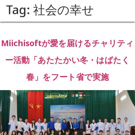
Tag:
社会の幸せ
Miichisoftが愛を届けるチャリティ
ー活動「あたたかい冬・はばたく
春」をフート省で実施