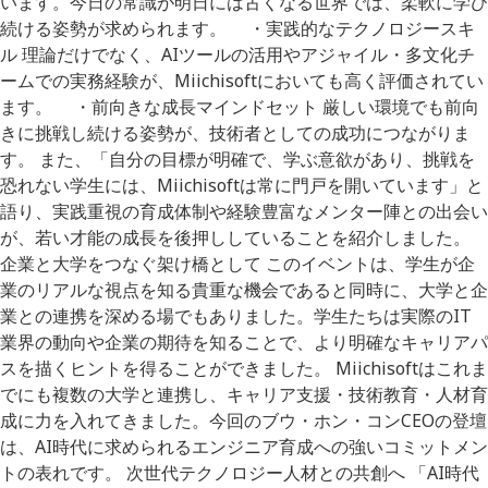
います。今日の常識が明日には古くなる世界では、柔軟に学び
続ける姿勢が求められます。 ・実践的なテクノロジースキ
ル 理論だけでなく、AIツールの活用やアジャイル・多文化チ
ームでの実務経験が、Miichisoftにおいても高く評価されてい
ます。 ・前向きな成長マインドセット 厳しい環境でも前向
きに挑戦し続ける姿勢が、技術者としての成功につながりま
す。 また、「自分の目標が明確で、学ぶ意欲があり、挑戦を
恐れない学生には、Miichisoftは常に門戸を開いています」と
語り、実践重視の育成体制や経験豊富なメンター陣との出会い
が、若い才能の成長を後押ししていることを紹介しました。
企業と大学をつなぐ架け橋として このイベントは、学生が企
業のリアルな視点を知る貴重な機会であると同時に、大学と企
業との連携を深める場でもありました。学生たちは実際のIT
業界の動向や企業の期待を知ることで、より明確なキャリアパ
スを描くヒントを得ることができました。 Miichisoftはこれま
でにも複数の大学と連携し、キャリア支援・技術教育・人材育
成に力を入れてきました。今回のブウ・ホン・コンCEOの登壇
は、AI時代に求められるエンジニア育成への強いコミットメン
トの表れです。 次世代テクノロジー人材との共創へ 「AI時代