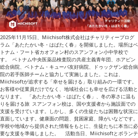
2025年11月15日、Miichisoft株式会社はチャリティープログ
ラム「あたたかい冬・はばたく春」を開催しました。場所はベ
トナム・フート省カオフォン村のスアンフォン小中学校で
す。 ベトナム中央医薬品検査院の共産主義青年団、ホアビン
総合病院、ベトナム・キューバ友好病院、ドゥックザン総合病
院の若手医師チームと協力して実施しました。これは、
Miichisoftが追求する「幸せを届ける」取り組みの一環です。
お客様や従業員だけでなく、地域社会にも幸せを広げる活動と
なります。 「あたたかい冬・はばたく春」、冬の寒さに温も
りを届ける旅 スアンフォン校は、国や支援者から施設面での
支援を受けています。しかし、多くの生徒たちは困難な状況に
直面しています。健康面の問題、貧困家庭、障がいなどです。
学校や地域から提供された情報をもとに、生徒たちに本当に必
要な支援を準備しました。 活動当日、Miichisoftとボランテ