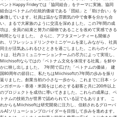
ベントHappy Frideyでは「協同組合」をテーマに実施。協同
組合はベトナムの伝統的価値である「団結」と「助け合い」を
象徴しています。社員は温かな雰囲気の中で食事を分かち合
い、まるで大家族のように交流を深めました。この7年間の成
功は、全員の結束と努力の賜物であることを改めて実感できる
時間となりました。 さらに、アフタヌーンティーも開催さ
れ、リフレッシュドリンクやミニゲームを楽しみながら、社員
同士が活気あふれるひとときを過ごしました。これらのイベン
トは、社内コミュニケーションチームの尽力によって実現し、
Miichisoftならではの「ベトナム文化を体現する社風」を鮮や
かに映し出しました。 7年間で広げた「ベトナムの価値」 建
国80周年の節目に、私たちはMiichisoftの7年間の歩みを振り
返りました。創業当初の小さな一歩から、これまでに日本・シ
ンガポール・香港・米国をはじめとする顧客と共に200件以上
のプロジェクトを成功に導いてきました。これらの成果は、ベ
トナムの技術力が世界で認められている証でもあります。 こ
れからもMiichisoftは研究開発に注力し、信頼されるグローバ
ルAIソリューションプロバイダーを目指して歩みを進めます。