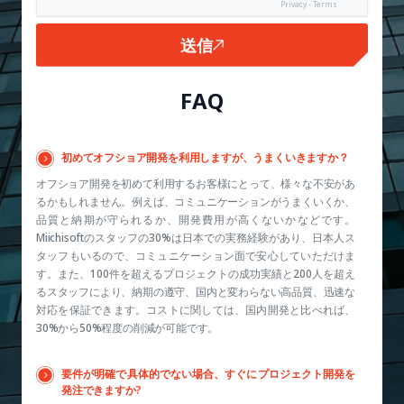
Privacy - Terms
送信
FAQ
初めてオフショア開発を利用しますが、うまくいきますか？
オフショア開発を初めて利用するお客様にとって、様々な不安があ
るかもしれません。例えば、コミュニケーションがうまくいくか、
品質と納期が守られるか、開発費用が高くないかなどです。
Miichisoftのスタッフの30%は日本での実務経験があり、日本人ス
タッフもいるので、コミュニケーション面で安心していただけま
す。また、100件を超えるプロジェクトの成功実績と200人を超え
るスタッフにより、納期の遵守、国内と変わらない高品質、迅速な
対応を保証できます。コストに関しては、国内開発と比べれば、
30%から50%程度の削減が可能です。
要件が明確で具体的でない場合、すぐにプロジェクト開発を
発注できますか?