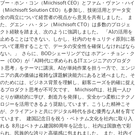
ブー・ホン・コン（Miichisoft CEO）とファム・ヴァン・ハイ
（Miichisoft Solution CEO）も参加し、技術活用とデータ安
全の両立について経営者の視点から意見を共有しました。 ま
た、グエン・ハ・タン（Miichisoft CTO）は多数のプロジェ
クト経験を踏まえ、次のように強調しました。 「AIの活用を
止めることはできない。しかし、社内のセキュリティ原則に基
づいて運用することで、データの安全性を確保しなければなら
ない。」 さらに、BODシェーリングでは ホアン・チョン・ク
ー（COO）が「AI時代に求められるITエンジニアのプロダク
ト思考」をテーマに講演。AIが単純作業を担う一方で、エンジ
ニアの真の価値は複雑な課題解決能力にあると述べました。そ
のためには、ビジネス背景を理解し、顧客ニーズを的確に捉え
るプロダクト思考が不可欠です。 Miichisoftは、社員一人ひ
とりが継続的に学び、創造力を発揮し、安全かつ柔軟にテクノ
ロジーを活用できるよう奨励しています。こうした精神こそ
が、クライアントと共にデジタル時代を歩む優秀な人材を育て
ています。 建国記念日を祝う・ベトナム文化を社内に取り入
れる 8月はベトナム建国80周年を記念し、社内は国旗色で彩
られ、民族的な誇りと高揚感に包まれました。 また、社内イ