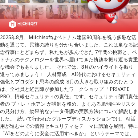
2025年8月、Miichisoftはベトナム建国80周年を祝う多彩な活
動を通じて、民族の誇りを分かち合いました。これは単なる記
念行事にとどまらず、私たちが歩んできた 7年間の挑戦と、ベ
トナムのテクノロジーを世界へ届けてきた軌跡を振り返る貴重
な機会でもありました。 それでは、8月のハイライトを振り
返ってみましょう！ 人材育成：AI時代におけるセキュリティ
強化とプロダクト思考の醸成 8月の大きな取り組みのひとつ
は、全社員と経営陣が参加したワークショップ 「PRIVATE
PRO、情報セキュリティの責任」です。セキュリティ部門責任
者の ブ・レ・ホアン が講師を務め、よくある脆弱性やリスク
の見分け方、効果的なデータ保護の実践方法について解説しま
した。 続いて行われたグループディスカッションでは、AI活
用が進む中での情報セキュリティをテーマに議論を展開。特に
「AIをどのように安全に活用すべきか」 というテーマでは、