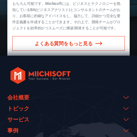
もちろん可能です。Miichisoftには、ビジネスとテクノロジーを熟
知しているBA(ビジネスアナリスト)とコンサルタントのチームがお
り、お客様に的確なアドバイスをし、協力して、詳細かつ完全な要
件定義書を作成することができます。その上で、開発チームがプロ
ジェクトを効率的かつスムーズに構築·開発することが可能です。
よくある質問をもっと見る
会社概要
会社概要
トピック
代表のメッセージ
イベント & ウェビナー
サービス
沿革
資料室
AI CO-CREATION
事例