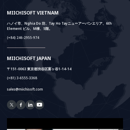
経営理念
ブログ
GROWTH LAB
Dify導入支援
事例紹介
価値観
ニュース
AI+ SOLUTIONS
AI PoC開発
Core Lab
MIICHISOFT VIETNAM
実績
FAQ
VIETNAM BRIDGE
System Lab
AI+ Products
お客様の声
ハノイ市、Nghia Do 坊、Tay Ho Tayニューアーバンエリア、6th
Element ビル、M棟、5階。
Power Lab
BOTモデル
AI+ Package
Meet AI+
(+84) 246-2955-974
Cloud Lab
法人設立支援
AIDO
Multi-Agent Package
Doc AI+
Camera AI Package
MIICHISOFT JAPAN
RAG Package
〒151-0063 東京都渋谷区富ヶ谷1-14-14
(+81) 3-6555-3368
sales@miichisoft.com