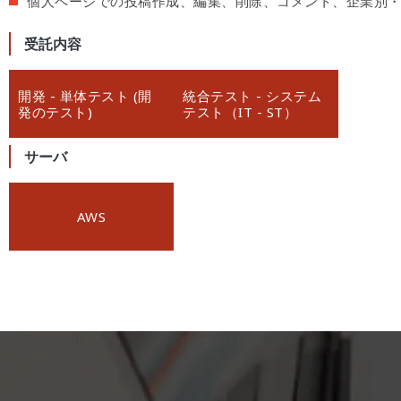
個人ページでの投稿作成、編集、削除、コメント、企業別
受託内容
開発 - 単体テスト (開
統合テスト - システム
発のテスト)
テスト（IT - ST）
サーバ
AWS