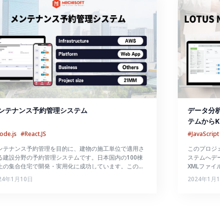
ンテナンス予約管理システム
データ分析
テムからK
ode.js
#React.JS
#JavaScript
ンテナンス予約管理を目的に、建物の施工単位で適用さ
このプロジェク
る建設分野の予約管理システムです。日本国内の100棟
ステムへデ
上の集合住宅で開発・実用化に成功しています。このシ
XMLファイ
テムは、別々の機能クラスターを持つ4つのユーザーグ
システム上
24年1月10日
2024年1月
ープのためのものです。
す。