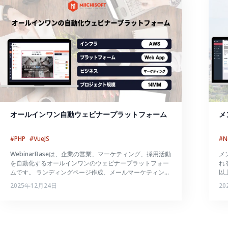
オールインワン自動ウェビナープラットフォーム
メ
#PHP
#VueJS
#N
WebinarBaseは、企業の営業、マーケティング、採用活動
メ
を自動化するオールインワンのウェビナープラットフォー
れ
ムです。 ランディングページ作成、メールマーケティン
以
グ、顧客管理(CRM)、データ分析など、ウェビナー運営に
ス
2025年12月24日
20
必要な機能を統合し、24時間365日、手動操作なしで自動
ル
ウェビナーを実施できます。