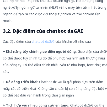
cao độ để đáp ứng nhu cầu của doanh nghiệp. Nó sử dụng công
nghệ xử lý ngôn ngữ tự nhiên (NLP) và học máy tiên tiến nhất trong
ngành để tạo ra các cuộc đối thoại tự nhiên và trải nghiệm liền
mạch.
3.2. Đặc điểm của chatbot dxGAI
Các đặc điểm của
chatbot dxGAI
của Miichisoft như sau:
+ Khả năng tùy chỉnh giao diện người dùng:
Giao diện của dxG
có thể được tùy chỉnh tự do để phù hợp với hình ảnh thương hiệu
của công ty. Có thể điều chỉnh nhiều yếu tố như logo, font chữ, m
sắc.
+ Dễ dàng triển khai:
Chatbot dxGAI là giải pháp dựa trên đám
mây, rất dễ triển khai. Không cần chuẩn bị cơ sở hạ tầng đặc biệt 
có thể bắt đầu vận hành trong thời gian ngắn.
+ Tích hợp với nhiều công cụ/nền tảng:
Chatbot dxGAI có thể