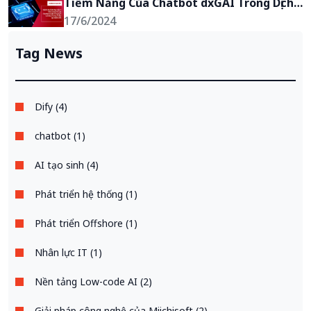
Tiềm Năng Của Chatbot dxGAI Trong Dịch 
Vụ Khách Hàng Và Đào Tạo Nhân Viên
17/6/2024
Tag News
Dify (4)
chatbot (1)
AI tạo sinh (4)
Phát triển hệ thống (1)
Phát triển Offshore (1)
Nhân lực IT (1)
Nền tảng Low-code AI (2)
Giải pháp công nghệ của Miichisoft (2)