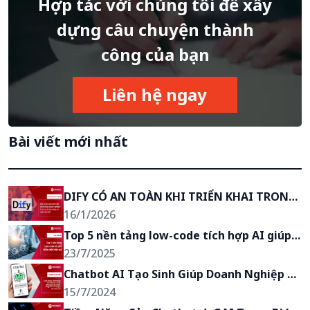
Hợp tác với chúng tôi để xây
dựng câu chuyện thành
công của bạn
Liên hệ ngay
Bài viết mới nhất
DIFY CÓ AN TOÀN KHI TRIỂN KHAI TRONG 
DOANH NGHIỆP KHÔNG? 3 RỦI RO BẢO 
16/1/2026
MẬT CỦA DIFY & BIỆN PHÁP ĐẢM BẢO DỮ 
Top 5 nền tảng low-code tích hợp AI giúp 
LIỆU LUÔN AN TOÀN
tăng tốc triển khai, bứt phá hiệu suất cho 
23/7/2025
doanh nghiệp
Chatbot AI Tạo Sinh Giúp Doanh Nghiệp 
Thành Công Như Thế Nào?
15/7/2024